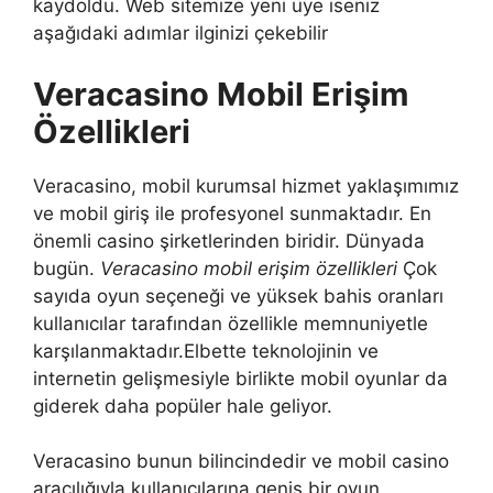
kaydoldu. Web sitemize yeni üye iseniz
aşağıdaki adımlar ilginizi çekebilir
Veracasino Mobil Erişim
Özellikleri
Veracasino, mobil kurumsal hizmet yaklaşımımız
ve mobil giriş ile profesyonel sunmaktadır. En
önemli casino şirketlerinden biridir. Dünyada
bugün.
Veracasino mobil erişim özellikleri
Çok
sayıda oyun seçeneği ve yüksek bahis oranları
kullanıcılar tarafından özellikle memnuniyetle
karşılanmaktadır.Elbette teknolojinin ve
internetin gelişmesiyle birlikte mobil oyunlar da
giderek daha popüler hale geliyor.
Veracasino bunun bilincindedir ve mobil casino
aracılığıyla kullanıcılarına geniş bir oyun