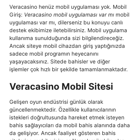
Veracasino henüz mobil uygulaması yok. Mobil
Giriş:
Veracasino mobil uygulaması var mı
mobil
uygulaması var mı, dilerseniz bu konuyu canlı
destek ekibimize iletebilirsiniz. Mobil uygulama
kullanıma sunulduğunda sizi bilgilendireceğiz.
Ancak siteye mobil cihazdan giriş yaptığınızda
sadece mobil programın heyecanını
yaşayacaksınız. Sitede bahisler ve diğer
işlemler çok hızlı bir şekilde tamamlanmaktadır.
Veracasino Mobil Sitesi
Gelişen oyun endüstrisi günlük olarak
güncellenmektedir. Özellikle kullanıcılarının
istekleri doğrultusunda hareket etmek isteyen
bahis sağlayıcıları da mobil bahis alanında daha
da gelişiyor. Ancak faaliyet gösteren bahis