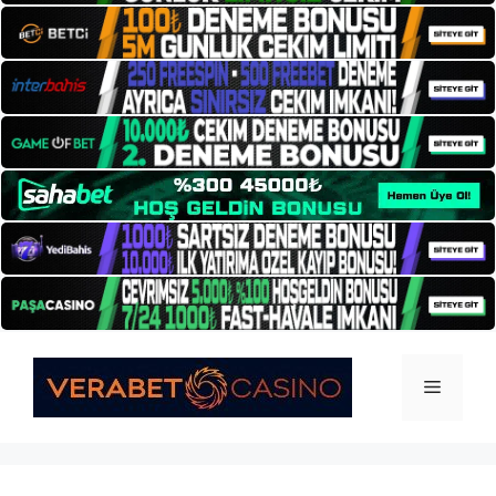
İçeriğe
atla
Menü