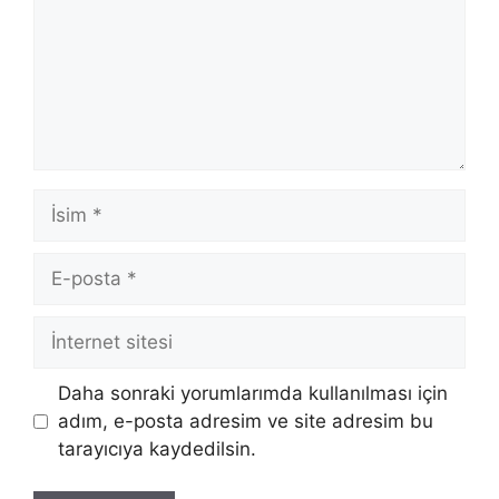
İsim
E-
posta
İnternet
sitesi
Daha sonraki yorumlarımda kullanılması için
adım, e-posta adresim ve site adresim bu
tarayıcıya kaydedilsin.