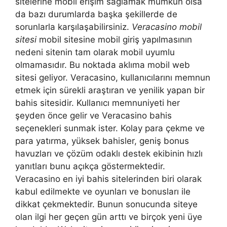
sitelerine mobil erişim sağlamak mümkün olsa
da bazı durumlarda başka şekillerde de
sorunlarla karşılaşabilirsiniz.
Veracasino mobil
sitesi
mobil sitesine mobil giriş yapılmasının
nedeni sitenin tam olarak mobil uyumlu
olmamasıdır. Bu noktada aklıma mobil web
sitesi geliyor. Veracasino, kullanıcılarını memnun
etmek için sürekli araştıran ve yenilik yapan bir
bahis sitesidir. Kullanıcı memnuniyeti her
şeyden önce gelir ve Veracasino bahis
seçenekleri sunmak ister. Kolay para çekme ve
para yatırma, yüksek bahisler, geniş bonus
havuzları ve çözüm odaklı destek ekibinin hızlı
yanıtları bunu açıkça göstermektedir.
Veracasino en iyi bahis sitelerinden biri olarak
kabul edilmekte ve oyunları ve bonusları ile
dikkat çekmektedir. Bunun sonucunda siteye
olan ilgi her geçen gün arttı ve birçok yeni üye