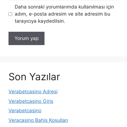
Daha sonraki yorumlarımda kullanılması için
adım, e-posta adresim ve site adresim bu
tarayıcıya kaydedilsin.
Son Yazılar
Verabetcasino Adresi
Verabetcasino Giriş
Verabetcasino
Veracasino Bahis Koşulları