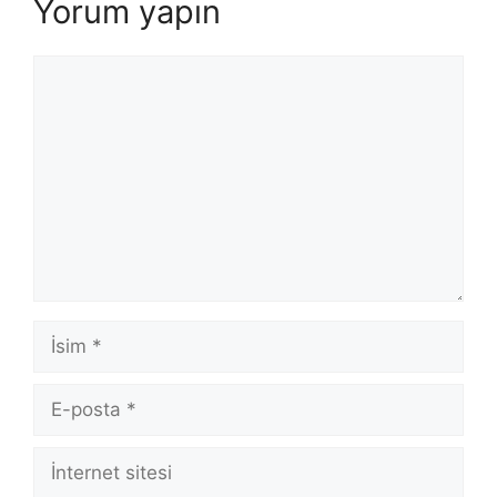
Yorum yapın
Yorum
İsim
E-
posta
İnternet
sitesi