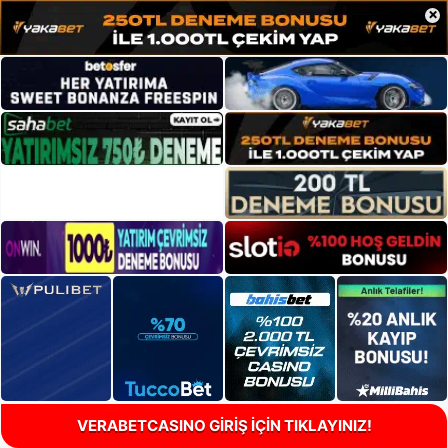
×
VERABETCASINO GİRİŞ İÇİN TIKLAYINIZ!