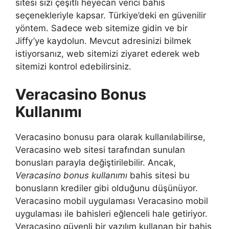
sitesi sizi çeşitli heyecan verici bahis
seçenekleriyle kapsar. Türkiye’deki en güvenilir
yöntem. Sadece web sitemize gidin ve bir
Jiffy’ye kaydolun. Mevcut adresinizi bilmek
istiyorsanız, web sitemizi ziyaret ederek web
sitemizi kontrol edebilirsiniz.
Veracasino Bonus
Kullanımı
Veracasino bonusu para olarak kullanılabilirse,
Veracasino web sitesi tarafından sunulan
bonusları parayla değiştirilebilir. Ancak,
Veracasino bonus kullanımı
bahis sitesi bu
bonusların krediler gibi olduğunu düşünüyor.
Veracasino mobil uygulaması Veracasino mobil
uygulaması ile bahisleri eğlenceli hale getiriyor.
Veracasino güvenli bir yazılım kullanan bir bahis