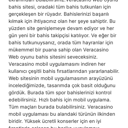
bahis sitesi, oradaki tüm bahis tutkunları için
gerçekleşen bir rüyadır. Bahislerinizi başarılı
kılmak için ihtiyacınız olan her şeye sahiptir. Bu
yüzden site genişlemeye devam ediyor ve her
gün yeni bir bahis takipçisi katılıyor. Ve eğer bir
bahis tutkunuysanız, orada tüm hayranlar için
mükemmel bir puana sahip olan Veracasino
Web oyunu bahis sitesini seveceksiniz.
Veracasino mobil uygulamasını indiren her
kullanıcı çeşitli bahis fırsatlarından yararlanabilir.
Web sitesinin mobil uygulamasının arayüzünü
incelediğimizde, tasarımda çok basit olduğunu
gördük. Burada tüm spor bahislerinizi kontrol
edebilirsiniz. Hızlı bahis için mobil uygulama.
Tüm maçları burada bulabilirsiniz. Veracasino
mobil uygulaması bu alandaki türünün ilkinden
biridir. Yüksek ücretli konserler için en iyi