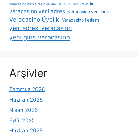
veracasino yardım
veracasino web sitesin erişim
veracasino yeni adres
veracasino yeni giris
Veracasino Üyelik
Veracasino İletişim
yeni adresi veracasino
yeni giris veracasino
Arşivler
Temmuz 2026
Haziran 2026
Nisan 2026
Eylül 2025
Haziran 2025