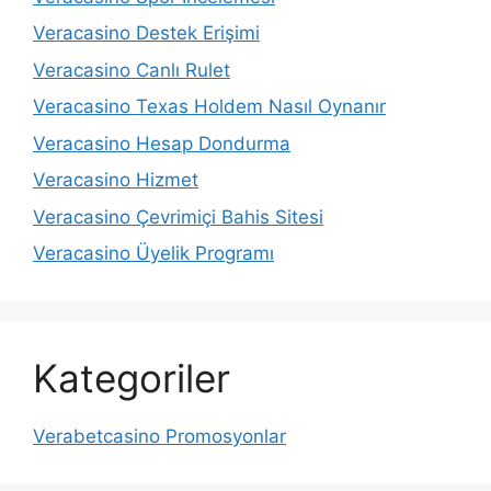
Veracasino Destek Erişimi
Veracasino Canlı Rulet
Veracasino Texas Holdem Nasıl Oynanır
Veracasino Hesap Dondurma
Veracasino Hizmet
Veracasino Çevrimiçi Bahis Sitesi
Veracasino Üyelik Programı
Kategoriler
Verabetcasino Promosyonlar