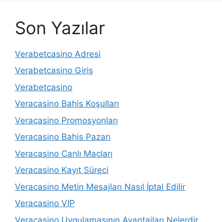
Son Yazılar
Verabetcasino Adresi
Verabetcasino Giriş
Verabetcasino
Veracasino Bahis Koşulları
Veracasino Promosyonları
Veracasino Bahis Pazarı
Veracasino Canlı Maçları
Veracasino Kayıt Süreci
Veracasino Metin Mesajları Nasıl İptal Edilir
Veracasino VIP
Veracasino Uygulamasının Avantajları Nelerdir