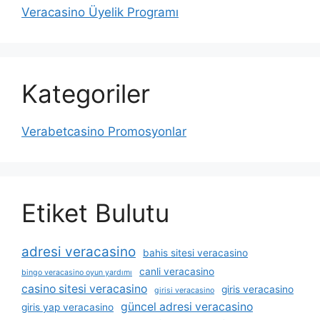
Veracasino Üyelik Programı
Kategoriler
Verabetcasino Promosyonlar
Etiket Bulutu
adresi veracasino
bahis sitesi veracasino
canli veracasino
bingo veracasino oyun yardımı
casino sitesi veracasino
giris veracasino
girisi veracasino
güncel adresi veracasino
giris yap veracasino