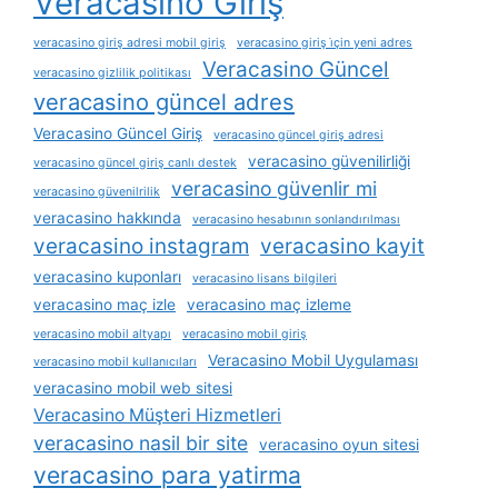
Veracasino Giriş
veracasino giriş adresi mobil giriş
veracasino giriş i̇çin yeni adres
Veracasino Güncel
veracasino gizlilik politikası
veracasino güncel adres
Veracasino Güncel Giriş
veracasino güncel giriş adresi
veracasino güvenilirliği
veracasino güncel giriş canlı destek
veracasino güvenlir mi
veracasino güvenilrilik
veracasino hakkında
veracasino hesabının sonlandırılması
veracasino instagram
veracasino kayit
veracasino kuponları
veracasino lisans bilgileri
veracasino maç izle
veracasino maç izleme
veracasino mobil altyapı
veracasino mobil giriş
Veracasino Mobil Uygulaması
veracasino mobil kullanıcıları
veracasino mobil web sitesi
Veracasino Müşteri Hizmetleri
veracasino nasil bir site
veracasino oyun sitesi
veracasino para yatirma