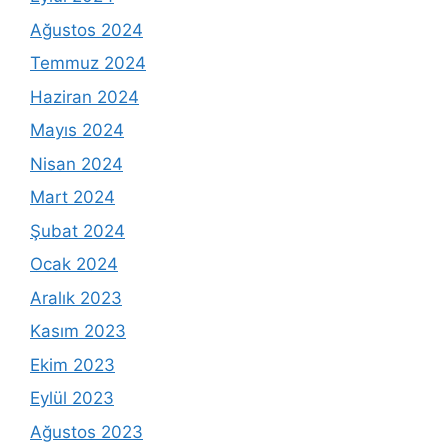
Ağustos 2024
Temmuz 2024
Haziran 2024
Mayıs 2024
Nisan 2024
Mart 2024
Şubat 2024
Ocak 2024
Aralık 2023
Kasım 2023
Ekim 2023
Eylül 2023
Ağustos 2023