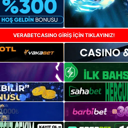
VERABETCASINO GİRİŞ İÇİN TIKLAYINIZ!