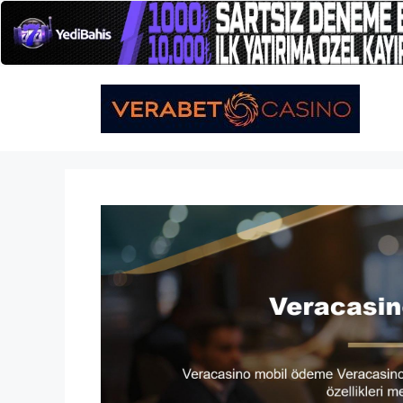
İçeriğe
atla