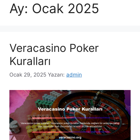
Ay:
Ocak 2025
Veracasino Poker
Kuralları
Ocak 29, 2025
Yazarı:
admin