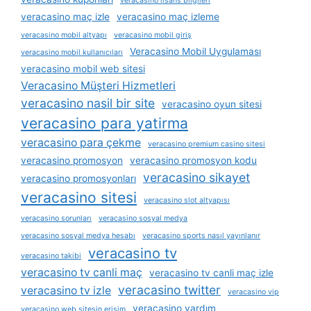
veracasino lisans bilgileri
veracasino maç izle
veracasino maç izleme
veracasino mobil altyapı
veracasino mobil giriş
Veracasino Mobil Uygulaması
veracasino mobil kullanıcıları
veracasino mobil web sitesi
Veracasino Müşteri Hizmetleri
veracasino nasil bir site
veracasino oyun sitesi
veracasino para yatirma
veracasino para çekme
veracasino premium casino sitesi
veracasino promosyon
veracasino promosyon kodu
veracasino sikayet
veracasino promosyonları
veracasino sitesi
veracasino slot altyapısı
veracasino sorunları
veracasino sosyal medya
veracasino sosyal medya hesabı
veracasino sports nasıl yayınlanır
veracasino tv
veracasino takibi
veracasino tv canli maç
veracasino tv canli maç izle
veracasino twitter
veracasino tv izle
veracasino vip
veracasino yardım
veracasino web sitesin erişim