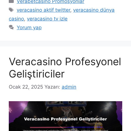
Kategoriler
Verabetcasino Promosyonlar
Etiketler
veracasino aktif twitter
,
veracasino dünya
casino
,
veracasino tv izle
Yorum yap
Veracasino Profesyonel
Geliştiriciler
Ocak 22, 2025
Yazarı:
admin