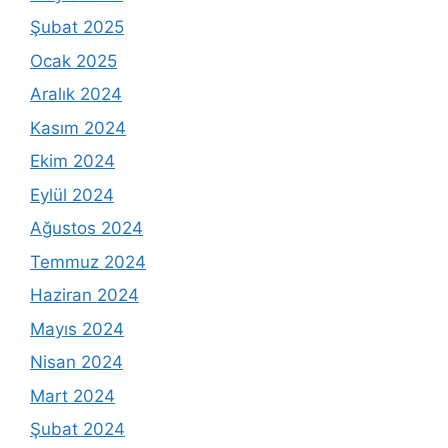
Şubat 2025
Ocak 2025
Aralık 2024
Kasım 2024
Ekim 2024
Eylül 2024
Ağustos 2024
Temmuz 2024
Haziran 2024
Mayıs 2024
Nisan 2024
Mart 2024
Şubat 2024