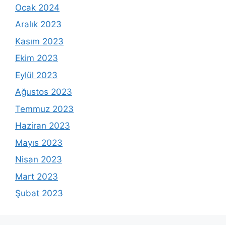
Ocak 2024
Aralık 2023
Kasım 2023
Ekim 2023
Eylül 2023
Ağustos 2023
Temmuz 2023
Haziran 2023
Mayıs 2023
Nisan 2023
Mart 2023
Şubat 2023