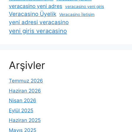
veracasino yeni adres
veracasino yeni giris
Veracasino Üyelik
Veracasino İletişim
yeni adresi veracasino
yeni giris veracasino
Arşivler
Temmuz 2026
Haziran 2026
Nisan 2026
Eylül 2025
Haziran 2025
Mayıs 2025