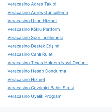
Veracasino Adres Takibi
Veracasino Adres Güncelleme
Veracasino Uzun Hizmet
Veracasino Köklü Platform
Veracasino Spor İncelemesi
Veracasino Destek Erişimi
Veracasino Canlı Rulet
Veracasino Texas Holdem Nasıl Oynanır
Veracasino Hesap Dondurma
Veracasino Hizmet
Veracasino Çevrimiçi Bahis Sitesi
Veracasino Üyelik Programı