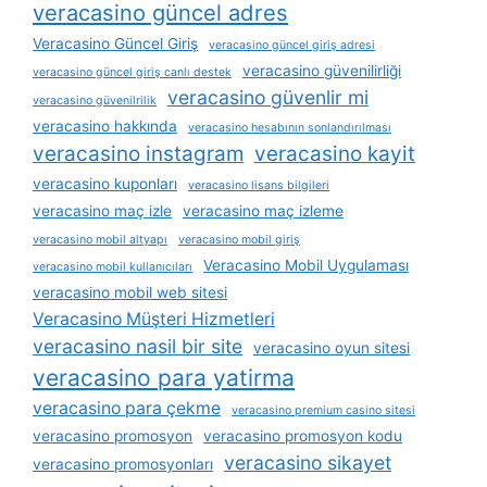
veracasino güncel adres
Veracasino Güncel Giriş
veracasino güncel giriş adresi
veracasino güvenilirliği
veracasino güncel giriş canlı destek
veracasino güvenlir mi
veracasino güvenilrilik
veracasino hakkında
veracasino hesabının sonlandırılması
veracasino instagram
veracasino kayit
veracasino kuponları
veracasino lisans bilgileri
veracasino maç izle
veracasino maç izleme
veracasino mobil altyapı
veracasino mobil giriş
Veracasino Mobil Uygulaması
veracasino mobil kullanıcıları
veracasino mobil web sitesi
Veracasino Müşteri Hizmetleri
veracasino nasil bir site
veracasino oyun sitesi
veracasino para yatirma
veracasino para çekme
veracasino premium casino sitesi
veracasino promosyon
veracasino promosyon kodu
veracasino sikayet
veracasino promosyonları