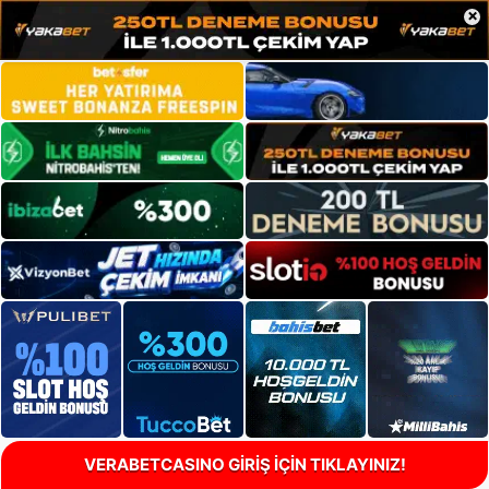
×
VERABETCASINO GİRİŞ İÇİN TIKLAYINIZ!