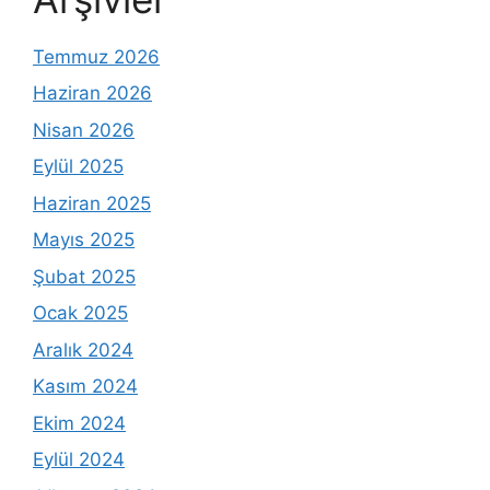
Temmuz 2026
Haziran 2026
Nisan 2026
Eylül 2025
Haziran 2025
Mayıs 2025
Şubat 2025
Ocak 2025
Aralık 2024
Kasım 2024
Ekim 2024
Eylül 2024