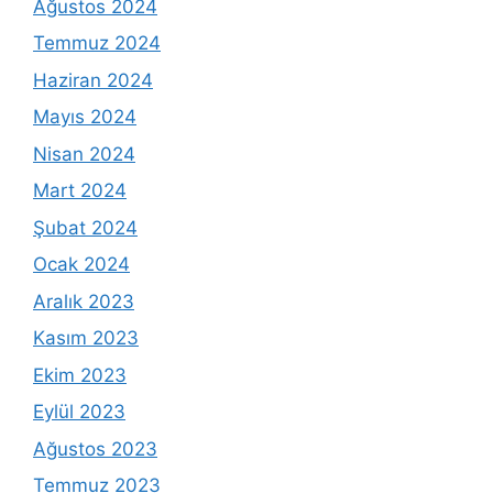
Ağustos 2024
Temmuz 2024
Haziran 2024
Mayıs 2024
Nisan 2024
Mart 2024
Şubat 2024
Ocak 2024
Aralık 2023
Kasım 2023
Ekim 2023
Eylül 2023
Ağustos 2023
Temmuz 2023