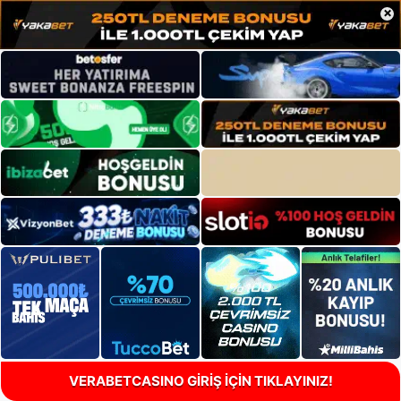
×
VERABETCASINO GİRİŞ İÇİN TIKLAYINIZ!