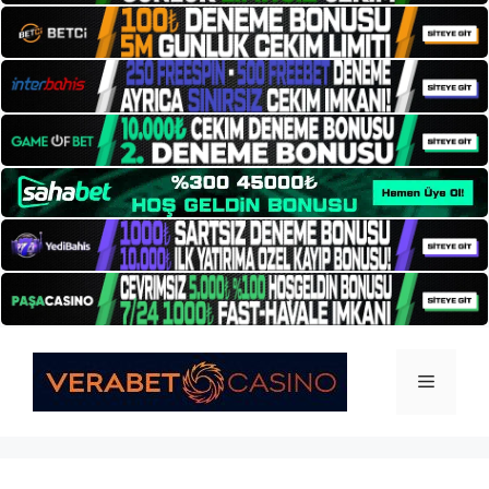
İçeriğe
atla
Menü