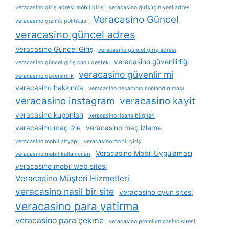
veracasino giriş adresi mobil giriş
veracasino giriş i̇çin yeni adres
Veracasino Güncel
veracasino gizlilik politikası
veracasino güncel adres
Veracasino Güncel Giriş
veracasino güncel giriş adresi
veracasino güvenilirliği
veracasino güncel giriş canlı destek
veracasino güvenlir mi
veracasino güvenilrilik
veracasino hakkında
veracasino hesabının sonlandırılması
veracasino instagram
veracasino kayit
veracasino kuponları
veracasino lisans bilgileri
veracasino maç izle
veracasino maç izleme
veracasino mobil altyapı
veracasino mobil giriş
Veracasino Mobil Uygulaması
veracasino mobil kullanıcıları
veracasino mobil web sitesi
Veracasino Müşteri Hizmetleri
veracasino nasil bir site
veracasino oyun sitesi
veracasino para yatirma
veracasino para çekme
veracasino premium casino sitesi