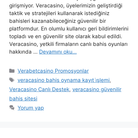
girişmiyor. Veracasino, üyelerimizin geliştirdiği
taktik ve stratejileri kullanarak istediğiniz
bahisleri kazanabileceğiniz güvenilir bir
platformdur. En olumlu kullanıcı geri bildirimlerini
topladı ve en güvenilir site olarak kabul edildi.
Veracasino, yetkili firmaların canlı bahis oyunları
hakkında …
Devamını oku…
Kategoriler
Verabetcasino Promosyonlar
Etiketler
veracasino bahis oynama kayıt i̇şlemi
,
Veracasino Canlı Destek
,
veracasino güvenilir
bahis sitesi
Yorum yap