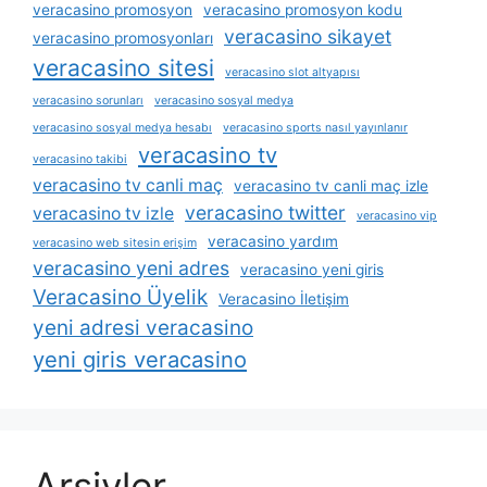
veracasino promosyon
veracasino promosyon kodu
veracasino sikayet
veracasino promosyonları
veracasino sitesi
veracasino slot altyapısı
veracasino sorunları
veracasino sosyal medya
veracasino sosyal medya hesabı
veracasino sports nasıl yayınlanır
veracasino tv
veracasino takibi
veracasino tv canli maç
veracasino tv canli maç izle
veracasino twitter
veracasino tv izle
veracasino vip
veracasino yardım
veracasino web sitesin erişim
veracasino yeni adres
veracasino yeni giris
Veracasino Üyelik
Veracasino İletişim
yeni adresi veracasino
yeni giris veracasino
Arşivler