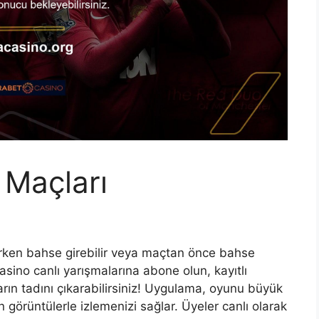
 Maçları
lerken bahse girebilir veya maçtan önce bahse
casino canlı yarışmalarına abone olun, kayıtlı
arın tadını çıkarabilirsiniz! Uygulama, oyunu büyük
görüntülerle izlemenizi sağlar. Üyeler canlı olarak