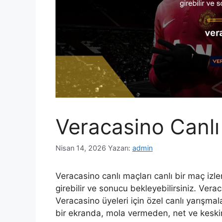
Veracasino Canlı
Nisan 14, 2026
Yazarı:
admin
Veracasino canlı maçları canlı bir maç iz
girebilir ve sonucu bekleyebilirsiniz. Vera
Veracasino üyeleri için özel canlı yarışmal
bir ekranda, mola vermeden, net ve keskin 