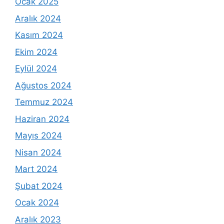
Ocak 2025
Aralık 2024
Kasım 2024
Ekim 2024
Eylül 2024
Ağustos 2024
Temmuz 2024
Haziran 2024
Mayıs 2024
Nisan 2024
Mart 2024
Şubat 2024
Ocak 2024
Aralık 2023