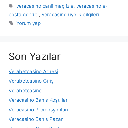
Etiketler
veracasino canli maç izle
,
veracasino e-
posta gönder
,
veracasino üyelik bilgileri
Yorum yap
Son Yazılar
Verabetcasino Adresi
Verabetcasino Giriş
Verabetcasino
Veracasino Bahis Koşulları
Veracasino Promosyonları
Veracasino Bahis Pazarı