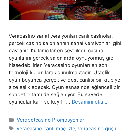
Veracasino sanal versiyonları canlı casinolar,
gerçek casino salonlarının sanal versiyonları gibi
davranır. Kullanıcılar en sevdikleri casino
oyunlarını gerçek salonlarda oynuyormuş gibi
hissedebilirler. Veracasino oyunları en son
teknoloji kullanılarak sunulmaktadır. Üstelik
oyun boyunca gerçek ve dost canlısı bir krupiye
size eşlik edecek. Oyun esnasında eğlenceli bir
sohbet ortamı da sağlanıyor. Bu sayede
oyuncular karlı ve keyifli …
Devamını oku…
Kategoriler
Verabetcasino Promosyonlar
Etiketler
veracasino canli maç izle
,
veracasino güçlü