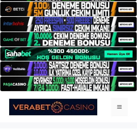
İçeriğe
atla
Menü