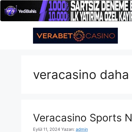
İçeriğe
atla
veracasino daha f
Veracasino Sports Na
Eylül 11, 2024
Yazarı:
admin