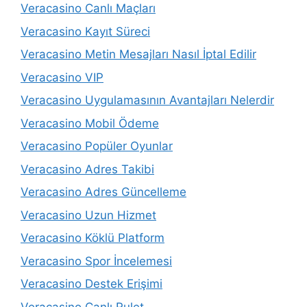
Veracasino Canlı Maçları
Veracasino Kayıt Süreci
Veracasino Metin Mesajları Nasıl İptal Edilir
Veracasino VIP
Veracasino Uygulamasının Avantajları Nelerdir
Veracasino Mobil Ödeme
Veracasino Popüler Oyunlar
Veracasino Adres Takibi
Veracasino Adres Güncelleme
Veracasino Uzun Hizmet
Veracasino Köklü Platform
Veracasino Spor İncelemesi
Veracasino Destek Erişimi
Veracasino Canlı Rulet