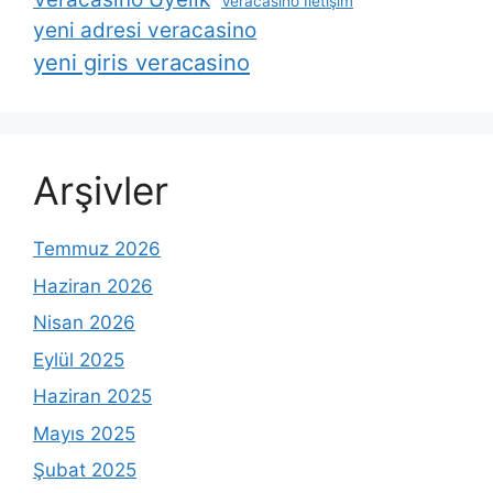
Veracasino İletişim
yeni adresi veracasino
yeni giris veracasino
Arşivler
Temmuz 2026
Haziran 2026
Nisan 2026
Eylül 2025
Haziran 2025
Mayıs 2025
Şubat 2025