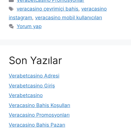
Verabetcasino Promosyonlar
Etiketler
veracasino çevrimiçi bahis
,
veracasino
instagram
,
veracasino mobil kullanıcıları
Yorum yap
Son Yazılar
Verabetcasino Adresi
Verabetcasino Giriş
Verabetcasino
Veracasino Bahis Koşulları
Veracasino Promosyonları
Veracasino Bahis Pazarı