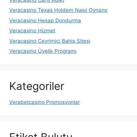
Veracasino Texas Holdem Nasıl Oynanır
Veracasino Hesap Dondurma
Veracasino Hizmet
Veracasino Çevrimiçi Bahis Sitesi
Veracasino Üyelik Programı
Kategoriler
Verabetcasino Promosyonlar