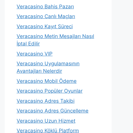
Veracasino Bahis Pazarı
Veracasino Canlı Maçları
Veracasino Kayıt Süreci
Veracasino Metin Mesajları Nasıl
İptal Edilir
Veracasino VIP
Veracasino Uygulamasının
Avantajları Nelerdir
Veracasino Mobil Ödeme
Veracasino Popüler Oyunlar
Veracasino Adres Takibi
Veracasino Adres Güncelleme
Veracasino Uzun Hizmet
Veracasino Köklü Platform