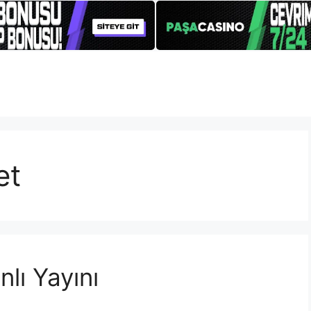
et
lı Yayını