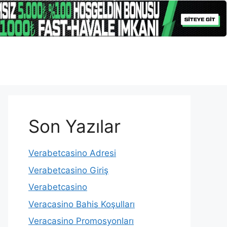
Son Yazılar
Verabetcasino Adresi
Verabetcasino Giriş
Verabetcasino
Veracasino Bahis Koşulları
Veracasino Promosyonları