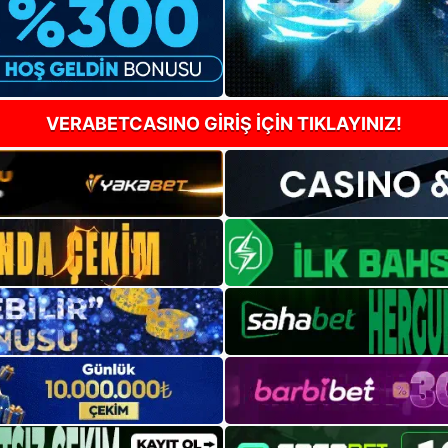
VERABETCASINO GİRİŞ İÇİN TIKLAYINIZ!