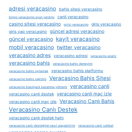
adresi veracasino
bahis sitesi veracasino
canli veracasino
bingo veracasino oyun yardımı
casino sitesi veracasino
giris veracasino
girisi veracasino
güncel adresi veracasino
giris yap veracasino
kayit veracasino
güncel veracasino
mobil veracasino
twitter veracasino
veracasino adres
veracasino adresi
veracasino analiz
veracasino bahis
veracasino bahis deneyimi
veracasino bahis platformu
veracasino bahis oynamak
Veracasino Bahis Sitesi
veracasino bahis sektörü
veracasino canli
veracasino blackjack kazanma yöntemi
veracasino canli maç izle
veracasino canli destek
Veracasino Canlı Bahis
veracasino canli maç izle
Veracasino Canlı Destek
veracasino canlı destek hattı
veracasino canlı desteğine nasıl ulaşabilirim
veracasino canlı sohbet