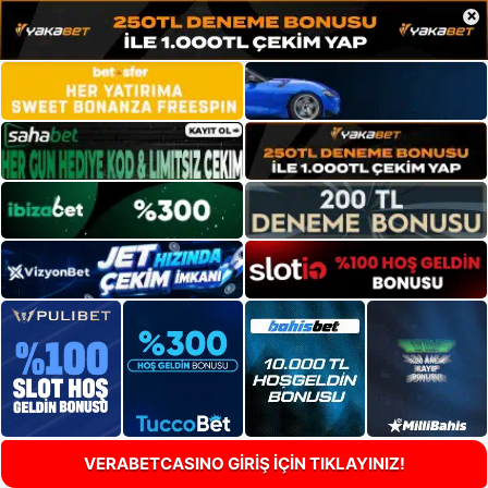
×
VERABETCASINO GİRİŞ İÇİN TIKLAYINIZ!