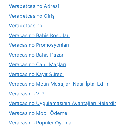
Verabetcasino Adresi
Verabetcasino Giriş
Verabetcasino
Veracasino Bahis Koşulları
Veracasino Promosyonları
Veracasino Bahis Pazarı
Veracasino Canlı Maçları
Veracasino Kayıt Süreci
Veracasino Metin Mesajları Nasıl İptal Edilir
Veracasino VIP
Veracasino Uygulamasının Avantajları Nelerdir
Veracasino Mobil Ödeme
Veracasino Popüler Oyunlar