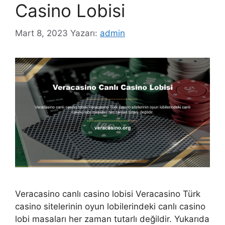
Casino Lobisi
Mart 8, 2023
Yazarı:
admin
Veracasino canlı casino lobisi Veracasino Türk
casino sitelerinin oyun lobilerindeki canlı casino
lobi masaları her zaman tutarlı değildir. Yukarıda