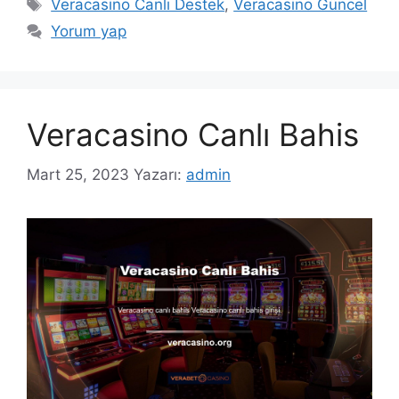
Etiketler
Veracasino Canlı Destek
,
Veracasino Güncel
Yorum yap
Veracasino Canlı Bahis
Mart 25, 2023
Yazarı:
admin