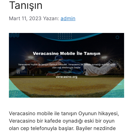
Tanışın
Mart 11, 2023
Yazarı:
admin
Veracasino mobile ile tanışın Oyunun hikayesi,
Veracasino bir kafede oynadığı eski bir oyun
olan cep telefonuyla başlar. Bayiler nezdinde