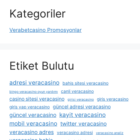
Kategoriler
Verabetcasino Promosyonlar
Etiket Bulutu
adresi veracasino
bahis sitesi veracasino
canli veracasino
bingo veracasino oyun yardımı
casino sitesi veracasino
giris veracasino
girisi veracasino
güncel adresi veracasino
giris yap veracasino
kayit veracasino
güncel veracasino
mobil veracasino
twitter veracasino
veracasino adres
veracasino adresi
veracasino analiz