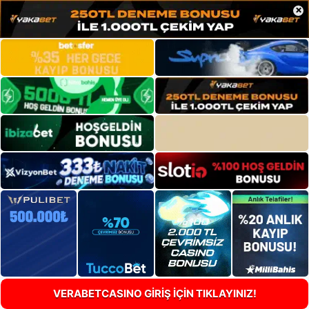
×
VERABETCASINO GİRİŞ İÇİN TIKLAYINIZ!