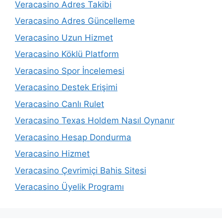
Veracasino Adres Takibi
Veracasino Adres Güncelleme
Veracasino Uzun Hizmet
Veracasino Köklü Platform
Veracasino Spor İncelemesi
Veracasino Destek Erişimi
Veracasino Canlı Rulet
Veracasino Texas Holdem Nasıl Oynanır
Veracasino Hesap Dondurma
Veracasino Hizmet
Veracasino Çevrimiçi Bahis Sitesi
Veracasino Üyelik Programı