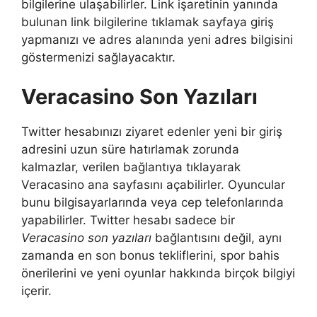
bilgilerine ulaşabilirler. Link işaretinin yanında
bulunan link bilgilerine tıklamak sayfaya giriş
yapmanızı ve adres alanında yeni adres bilgisini
göstermenizi sağlayacaktır.
Veracasino Son Yazıları
Twitter hesabınızı ziyaret edenler yeni bir giriş
adresini uzun süre hatırlamak zorunda
kalmazlar, verilen bağlantıya tıklayarak
Veracasino ana sayfasını açabilirler. Oyuncular
bunu bilgisayarlarında veya cep telefonlarında
yapabilirler. Twitter hesabı sadece bir
Veracasino son yazıları
bağlantısını değil, aynı
zamanda en son bonus tekliflerini, spor bahis
önerilerini ve yeni oyunlar hakkında birçok bilgiyi
içerir.