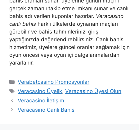
bahis oranları sunar, üyelerine günün maçını
gerçek zamanlı takip etme imkanı sunar ve canlı
bahis adı verilen kuponlar hazırlar.
Veracasino
canlı bahis
Farklı ülkelerde oynanan maçları
görebilir ve bahis tahminlerinizi giriş
yaptığınızda değerlendirebilirsiniz. Canlı bahis
hizmetimiz, üyelere güncel oranlar sağlamak için
oyun öncesi veya oyun içi dalgalanmalardan
yararlanır.
Kategoriler
Verabetcasino Promosyonlar
Etiketler
Veracasino Üyelik
,
Veracasino Üyesi Olun
Veracasino İletişim
Veracasino Canlı Bahis