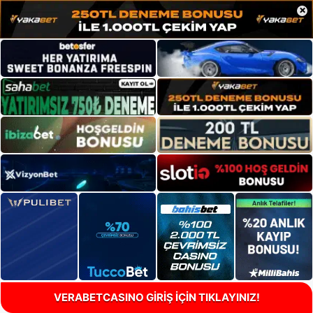
×
VERABETCASINO GİRİŞ İÇİN TIKLAYINIZ!