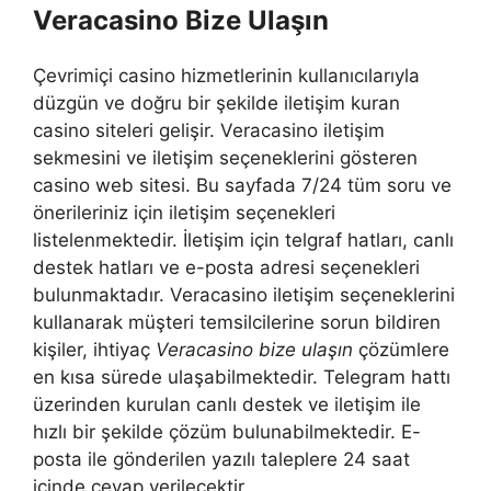
Veracasino Bize Ulaşın
Çevrimiçi casino hizmetlerinin kullanıcılarıyla
düzgün ve doğru bir şekilde iletişim kuran
casino siteleri gelişir. Veracasino iletişim
sekmesini ve iletişim seçeneklerini gösteren
casino web sitesi. Bu sayfada 7/24 tüm soru ve
önerileriniz için iletişim seçenekleri
listelenmektedir. İletişim için telgraf hatları, canlı
destek hatları ve e-posta adresi seçenekleri
bulunmaktadır. Veracasino iletişim seçeneklerini
kullanarak müşteri temsilcilerine sorun bildiren
kişiler, ihtiyaç
Veracasino bize ulaşın
çözümlere
en kısa sürede ulaşabilmektedir. Telegram hattı
üzerinden kurulan canlı destek ve iletişim ile
hızlı bir şekilde çözüm bulunabilmektedir. E-
posta ile gönderilen yazılı taleplere 24 saat
içinde cevap verilecektir.