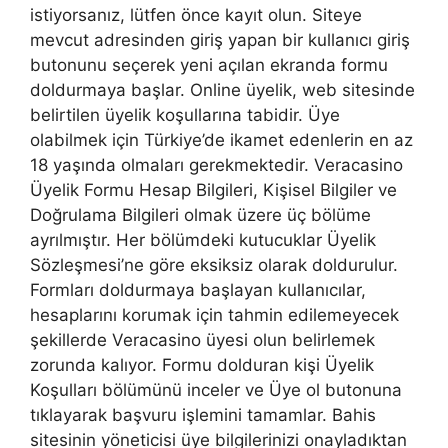
istiyorsanız, lütfen önce kayıt olun. Siteye
mevcut adresinden giriş yapan bir kullanıcı giriş
butonunu seçerek yeni açılan ekranda formu
doldurmaya başlar. Online üyelik, web sitesinde
belirtilen üyelik koşullarına tabidir. Üye
olabilmek için Türkiye’de ikamet edenlerin en az
18 yaşında olmaları gerekmektedir. Veracasino
Üyelik Formu Hesap Bilgileri, Kişisel Bilgiler ve
Doğrulama Bilgileri olmak üzere üç bölüme
ayrılmıştır. Her bölümdeki kutucuklar Üyelik
Sözleşmesi’ne göre eksiksiz olarak doldurulur.
Formları doldurmaya başlayan kullanıcılar,
hesaplarını korumak için tahmin edilemeyecek
şekillerde Veracasino üyesi olun belirlemek
zorunda kalıyor. Formu dolduran kişi Üyelik
Koşulları bölümünü inceler ve Üye ol butonuna
tıklayarak başvuru işlemini tamamlar. Bahis
sitesinin yöneticisi üye bilgilerinizi onayladıktan