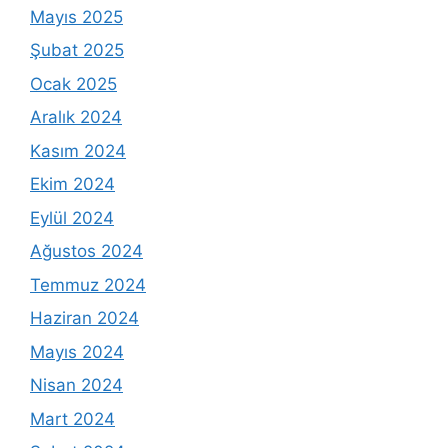
Mayıs 2025
Şubat 2025
Ocak 2025
Aralık 2024
Kasım 2024
Ekim 2024
Eylül 2024
Ağustos 2024
Temmuz 2024
Haziran 2024
Mayıs 2024
Nisan 2024
Mart 2024