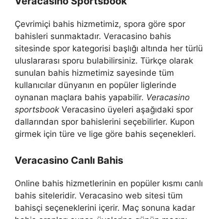
Veracasino Sportsbook
Çevrimiçi bahis hizmetimiz, spora göre spor
bahisleri sunmaktadır. Veracasino bahis
sitesinde spor kategorisi başlığı altında her türlü
uluslararası sporu bulabilirsiniz. Türkçe olarak
sunulan bahis hizmetimiz sayesinde tüm
kullanıcılar dünyanın en popüler liglerinde
oynanan maçlara bahis yapabilir.
Veracasino
sportsbook
Veracasino üyeleri aşağıdaki spor
dallarından spor bahislerini seçebilirler. Kupon
girmek için türe ve lige göre bahis seçenekleri.
Veracasino Canlı Bahis
Online bahis hizmetlerinin en popüler kısmı canlı
bahis siteleridir. Veracasino web sitesi tüm
bahisçi seçeneklerini içerir. Maç sonuna kadar