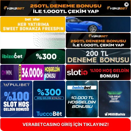
×
VERABETCASINO GİRİŞ İÇİN TIKLAYINIZ!