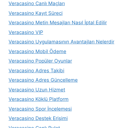
Veracasino Canlı Maçları
Veracasino Kayıt Süreci
Veracasino Metin Mesajları Nasıl İptal Edilir
Veracasino VIP
Veracasino Uygulamasının Avantajları Nelerdir
Veracasino Mobil Ödeme
Veracasino Popüler Oyunlar
Veracasino Adres Takibi
Veracasino Adres Güncelleme
Veracasino Uzun Hizmet
Veracasino Köklü Platform
Veracasino Spor İncelemesi
Veracasino Destek Erişimi
Veracasino Canlı Rulet