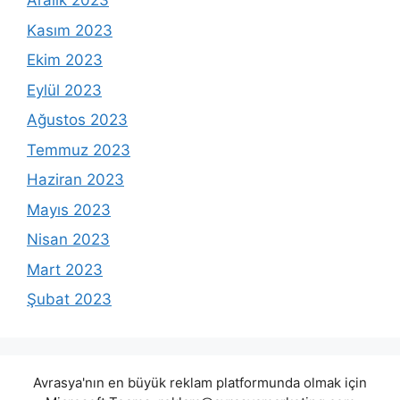
Aralık 2023
Kasım 2023
Ekim 2023
Eylül 2023
Ağustos 2023
Temmuz 2023
Haziran 2023
Mayıs 2023
Nisan 2023
Mart 2023
Şubat 2023
Avrasya'nın en büyük reklam platformunda olmak için