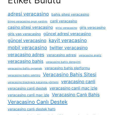
Etiket Bulutu
adresi veracasino
bahis sitesi veracasino
canli veracasino
bingo veracasino oyun yardımı
casino sitesi veracasino
giris veracasino
girisi veracasino
güncel adresi veracasino
giris yap veracasino
kayit veracasino
güncel veracasino
mobil veracasino
twitter veracasino
veracasino adres
veracasino adresi
veracasino analiz
veracasino bahis
veracasino bahis deneyimi
veracasino bahis platformu
veracasino bahis oynamak
Veracasino Bahis Sitesi
veracasino bahis sektörü
veracasino canli
veracasino blackjack kazanma yöntemi
veracasino canli maç izle
veracasino canli destek
Veracasino Canlı Bahis
veracasino canli maç izle
Veracasino Canlı Destek
veracasino canlı destek hattı