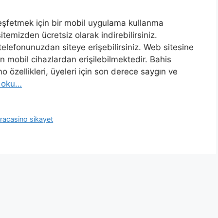
keşfetmek için bir mobil uygulama kullanma
temizden ücretsiz olarak indirebilirsiniz.
lefonunuzdan siteye erişebilirsiniz. Web sitesine
mobil cihazlardan erişilebilmektedir. Bahis
özellikleri, üyeleri için son derece saygın ve
 oku…
racasino sikayet