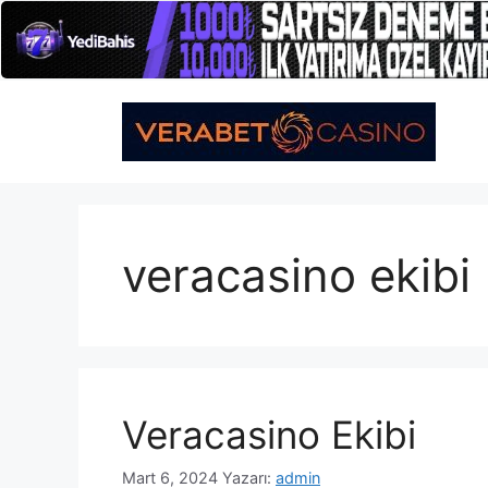
İçeriğe
atla
veracasino ekibi
Veracasino Ekibi
Mart 6, 2024
Yazarı:
admin