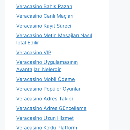
Veracasino Bahis Pazarı
Veracasino Canlı Maçları
Veracasino Kayıt Süreci
Veracasino Metin Mesajları Nasıl
İptal Edilir
Veracasino VIP
Veracasino Uygulamasının
Avantajları Nelerdir
Veracasino Mobil Ödeme
Veracasino Popüler Oyunlar
Veracasino Adres Takibi
Veracasino Adres Güncelleme
Veracasino Uzun Hizmet
Veracasino Köklü Platform