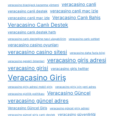
veracasino canli
veracasino blackjack kazanma yöntemi
veracasino canli maç izle
veracasino canli destek
Veracasino Canlı Bahis
veracasino canli maç izle
Veracasino Canlı Destek
veracasino canlı destek hattı
veracasino canlı desteğine nasıl ulaşabilirim
veracasino canlı sohbet
veracasino casino oyunları
veracasino casino sitesi
veracasino daha fazla bilgi
veracasino giris adresi
veracasino gerekli önlemleri
veracasino girisi
veracasino giris twitter
Veracasino Giriş
veracasino giriş adresi mobil giriş
veracasino giriş i̇çin yeni adres
Veracasino Güncel
veracasino gizlilik politikası
veracasino güncel adres
Veracasino Güncel Giriş
veracasino güncel giriş adresi
veracasino güvenilirliği
veracasino güncel giriş canlı destek