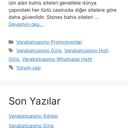
izin alan bahis siteleri genellikle dünya
çapındaki her türlü casinoda diğer sitelere göre
daha güvenlidir. Stones bahis siteleri …
Devamını oku…
Kategoriler
Verabetcasino Promosyonlar
Etiketler
Verabetcasino Giriş
,
Verabetcasino Hızlı
Giriş
,
Verabetcasino Whatsapp Hattı
Yorum yap
Son Yazılar
Verabetcasino Adresi
Verabetcasino Giriş