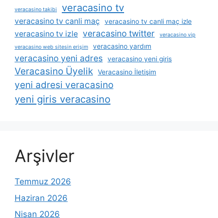
veracasino tv
veracasino takibi
veracasino tv canli maç
veracasino tv canli maç izle
veracasino twitter
veracasino tv izle
veracasino vip
veracasino yardım
veracasino web sitesin erişim
veracasino yeni adres
veracasino yeni giris
Veracasino Üyelik
Veracasino İletişim
yeni adresi veracasino
yeni giris veracasino
Arşivler
Temmuz 2026
Haziran 2026
Nisan 2026