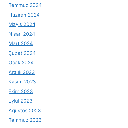
Temmuz 2024
Haziran 2024
Mayıs 2024
Nisan 2024
Mart 2024
Şubat 2024
Ocak 2024
Aralık 2023
Kasım 2023
Ekim 2023
Eylül 2023
Ağustos 2023
Temmuz 2023