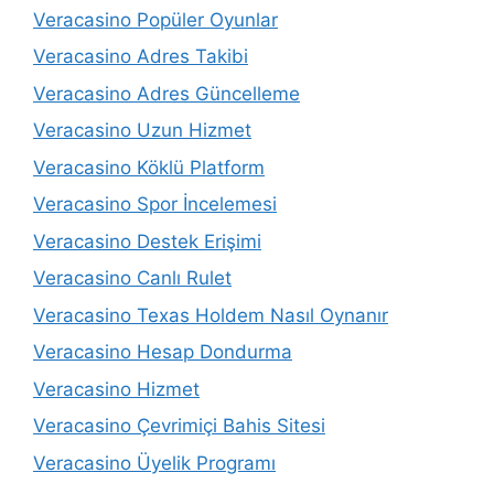
Veracasino Popüler Oyunlar
Veracasino Adres Takibi
Veracasino Adres Güncelleme
Veracasino Uzun Hizmet
Veracasino Köklü Platform
Veracasino Spor İncelemesi
Veracasino Destek Erişimi
Veracasino Canlı Rulet
Veracasino Texas Holdem Nasıl Oynanır
Veracasino Hesap Dondurma
Veracasino Hizmet
Veracasino Çevrimiçi Bahis Sitesi
Veracasino Üyelik Programı