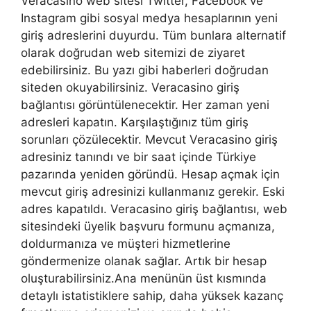
Veracasino web sitesi Twitter, Facebook ve
Instagram gibi sosyal medya hesaplarının yeni
giriş adreslerini duyurdu. Tüm bunlara alternatif
olarak doğrudan web sitemizi de ziyaret
edebilirsiniz. Bu yazı gibi haberleri doğrudan
siteden okuyabilirsiniz. Veracasino giriş
bağlantısı görüntülenecektir. Her zaman yeni
adresleri kapatın. Karşılaştığınız tüm giriş
sorunları çözülecektir. Mevcut Veracasino giriş
adresiniz tanındı ve bir saat içinde Türkiye
pazarında yeniden göründü. Hesap açmak için
mevcut giriş adresinizi kullanmanız gerekir. Eski
adres kapatıldı. Veracasino giriş bağlantısı, web
sitesindeki üyelik başvuru formunu açmanıza,
doldurmanıza ve müşteri hizmetlerine
göndermenize olanak sağlar. Artık bir hesap
oluşturabilirsiniz.Ana menünün üst kısmında
detaylı istatistiklere sahip, daha yüksek kazanç