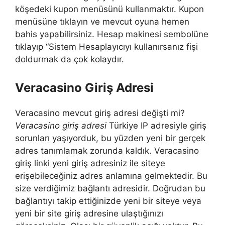
köşedeki kupon menüsünü kullanmaktır. Kupon
menüsüne tıklayın ve mevcut oyuna hemen
bahis yapabilirsiniz. Hesap makinesi sembolüne
tıklayıp “Sistem Hesaplayıcıyı kullanırsanız fişi
doldurmak da çok kolaydır.
Veracasino Giriş Adresi
Veracasino mevcut giriş adresi değişti mi?
Veracasino giriş adresi
Türkiye IP adresiyle giriş
sorunları yaşıyorduk, bu yüzden yeni bir gerçek
adres tanımlamak zorunda kaldık. Veracasino
giriş linki yeni giriş adresiniz ile siteye
erişebileceğiniz adres anlamına gelmektedir. Bu
size verdiğimiz bağlantı adresidir. Doğrudan bu
bağlantıyı takip ettiğinizde yeni bir siteye veya
yeni bir site giriş adresine ulaştığınızı