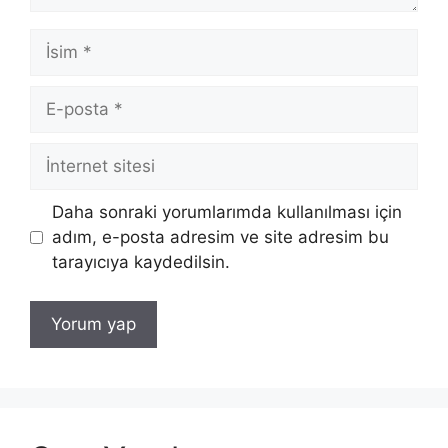
İsim
E-
posta
İnternet
sitesi
Daha sonraki yorumlarımda kullanılması için
adım, e-posta adresim ve site adresim bu
tarayıcıya kaydedilsin.