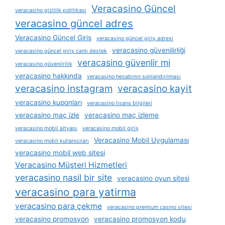
Veracasino Güncel
veracasino gizlilik politikası
veracasino güncel adres
Veracasino Güncel Giriş
veracasino güncel giriş adresi
veracasino güvenilirliği
veracasino güncel giriş canlı destek
veracasino güvenlir mi
veracasino güvenilrilik
veracasino hakkında
veracasino hesabının sonlandırılması
veracasino instagram
veracasino kayit
veracasino kuponları
veracasino lisans bilgileri
veracasino maç izle
veracasino maç izleme
veracasino mobil altyapı
veracasino mobil giriş
Veracasino Mobil Uygulaması
veracasino mobil kullanıcıları
veracasino mobil web sitesi
Veracasino Müşteri Hizmetleri
veracasino nasil bir site
veracasino oyun sitesi
veracasino para yatirma
veracasino para çekme
veracasino premium casino sitesi
veracasino promosyon
veracasino promosyon kodu