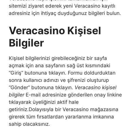
sitemizi ziyaret ederek yeni Veracasino kayıtlı
adresiniz için ihtiyaç duyduğunuz bilgileri bulun.
Veracasino Kişisel
Bilgiler
Kişisel bilgilerinizi girebileceğiniz bir sayfa
açmak için ana sayfanın sağ üst kısmındaki
“Giriş” butonuna tıklayın. Formu doldurduktan
sonra kullanıcı adınızı ve şifrenizi oluşturup
“Gönder” butonuna tıklayın.
Veracasino kişisel
bilgiler
E-mail adresinize gönderilen onay linkine
tıklayarak üyeliğinizi aktif hale
getiriniz.Dolayısıyla bir Veracasino mağazasına
girerek tüm fırsatlardan yararlanma imkanına
sahip olacaksınız.