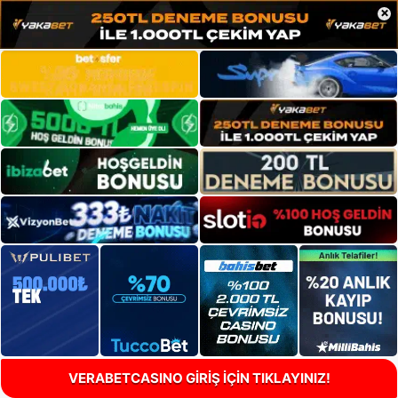
×
VERABETCASINO GİRİŞ İÇİN TIKLAYINIZ!