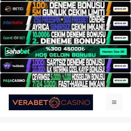
İçeriğe
atla
Menü