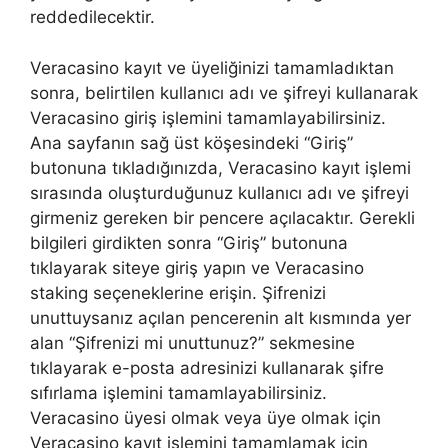
reddedilecektir.
Veracasino kayıt ve üyeliğinizi tamamladıktan
sonra, belirtilen kullanıcı adı ve şifreyi kullanarak
Veracasino giriş işlemini tamamlayabilirsiniz.
Ana sayfanın sağ üst köşesindeki “Giriş”
butonuna tıkladığınızda, Veracasino kayıt işlemi
sırasında oluşturduğunuz kullanıcı adı ve şifreyi
girmeniz gereken bir pencere açılacaktır. Gerekli
bilgileri girdikten sonra “Giriş” butonuna
tıklayarak siteye giriş yapın ve Veracasino
staking seçeneklerine erişin. Şifrenizi
unuttuysanız açılan pencerenin alt kısmında yer
alan “Şifrenizi mi unuttunuz?” sekmesine
tıklayarak e-posta adresinizi kullanarak şifre
sıfırlama işlemini tamamlayabilirsiniz.
Veracasino üyesi olmak veya üye olmak için
Veracasino kayıt işlemini tamamlamak için