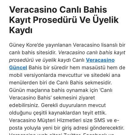
Veracasino Canlı Bahis
Kayıt Prosedürü Ve Üyelik
Kaydı
Güney Kore’de yayınlanan Veracasino lisanslı bir
canlı bahis sitesidir.
Veracasino canlı bahis kayıt
prosedürü ve üyelik kaydı
Canlı
Veracasino
Güncel
Bahis bir süredir hem masaüstü hem de
mobil versiyonlarda mevcuttur ve sitedeki ana
menülerden biri de Canlı Bahis sekmesidir.
Günün maçlarına bahis oynamak için ‘Canlı
Veracasino Bahis’ sekmesini ziyaret
edebilirsiniz. Gerekli duyuruların mevcut
olduğunu çeşitli kaynaklardan teyit ettik.
Veracasino Müşteri Hizmetleri size SMS ve e-
posta yoluyla yeni bir giriş adresi gönderecektir.