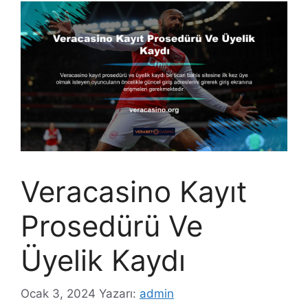
Veracasino Kayıt
Prosedürü Ve
Üyelik Kaydı
Ocak 3, 2024
Yazarı:
admin