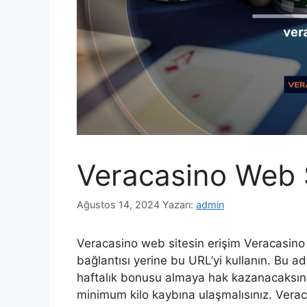
Veracasino Web S
Ağustos 14, 2024
Yazarı:
admin
Veracasino web sitesin erişim Veracasino 
bağlantısı yerine bu URL’yi kullanın. Bu ad
haftalık bonusu almaya hak kazanacaksın
minimum kilo kaybına ulaşmalısınız. Veracas