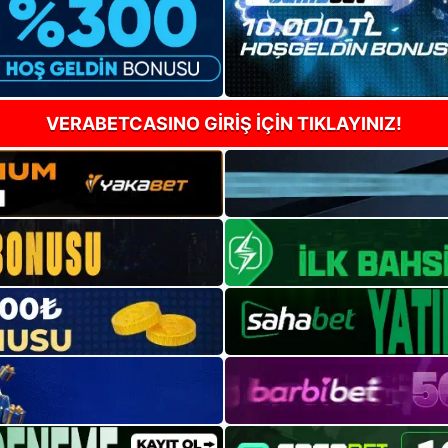
VERABETCASINO GİRİŞ İÇİN TIKLAYINIZ!