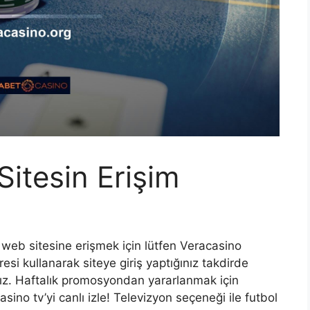
itesin Erişim
web sitesine erişmek için lütfen Veracasino
resi kullanarak siteye giriş yaptığınız takdirde
ız. Haftalık promosyondan yararlanmak için
ino tv’yi canlı izle! Televizyon seçeneği ile futbol