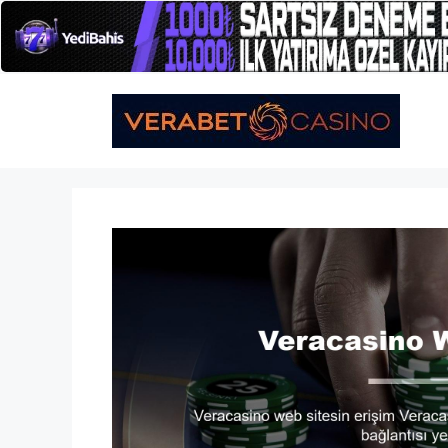
İçeriğe
atla