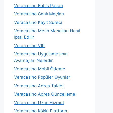
Veracasino Bahis Pazarı
Veracasino Canlı Maçları
Veracasino Kayıt Süreci
Veracasino Metin Mesajları Nasıl
İptal Edilir
Veracasino VIP
Veracasino Uygulamasının
Avantajları Nelerdir
Veracasino Mobil Ödeme
Veracasino Popüler Oyunlar
Veracasino Adres Takibi
Veracasino Adres Güncelleme
Veracasino Uzun Hizmet
Veracasino Köklü Platform