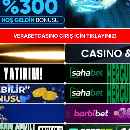
VERABETCASINO GİRİŞ İÇİN TIKLAYINIZ!