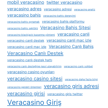
mobil veracasino
twitter veracasino
veracasino adres
veracasino adresi
veracasino analiz
veracasino bahis
veracasino bahis deneyimi
veracasino bahis platformu
veracasino bahis oynamak
Veracasino Bahis Sitesi
veracasino bahis sektörü
veracasino canli
veracasino blackjack kazanma yöntemi
veracasino canli maç izle
veracasino canli destek
Veracasino Canlı Bahis
veracasino canli maç izle
Veracasino Canlı Destek
veracasino canlı destek hattı
veracasino canlı desteğine nasıl ulaşabilirim
veracasino canlı sohbet
veracasino casino oyunları
veracasino casino sitesi
veracasino daha fazla bilgi
veracasino giris adresi
veracasino gerekli önlemleri
veracasino girisi
veracasino giris twitter
Veracasino Giriş