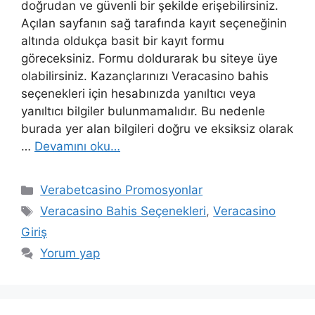
doğrudan ve güvenli bir şekilde erişebilirsiniz.
Açılan sayfanın sağ tarafında kayıt seçeneğinin
altında oldukça basit bir kayıt formu
göreceksiniz. Formu doldurarak bu siteye üye
olabilirsiniz. Kazançlarınızı Veracasino bahis
seçenekleri için hesabınızda yanıltıcı veya
yanıltıcı bilgiler bulunmamalıdır. Bu nedenle
burada yer alan bilgileri doğru ve eksiksiz olarak
…
Devamını oku…
Kategoriler
Verabetcasino Promosyonlar
Etiketler
Veracasino Bahis Seçenekleri
,
Veracasino
Giriş
Yorum yap