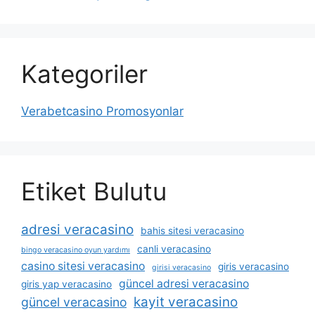
Kategoriler
Verabetcasino Promosyonlar
Etiket Bulutu
adresi veracasino
bahis sitesi veracasino
canli veracasino
bingo veracasino oyun yardımı
casino sitesi veracasino
giris veracasino
girisi veracasino
güncel adresi veracasino
giris yap veracasino
kayit veracasino
güncel veracasino