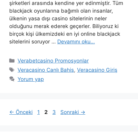
şirketleri arasında kendine yer edinmiştir. Tüm
blackjack oyunlarına bağımlı olan insanlar,
ülkenin yasa dışı casino sitelerinin neler
olduğunu merak ederek geçerler. Biliyoruz ki
birçok kişi ülkemizdeki en iyi online blackjack
sitelerini soruyor …
Devamını oku…
Kategoriler
Verabetcasino Promosyonlar
Etiketler
Veracasino Canlı Bahis
,
Veracasino Giriş
Yorum yap
Sayfa
Sayfa
Sayfa
←
Önceki
1
2
3
Sonraki
→