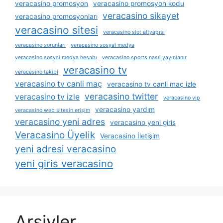
veracasino promosyon
veracasino promosyon kodu
veracasino sikayet
veracasino promosyonları
veracasino sitesi
veracasino slot altyapısı
veracasino sorunları
veracasino sosyal medya
veracasino sosyal medya hesabı
veracasino sports nasıl yayınlanır
veracasino tv
veracasino takibi
veracasino tv canli maç
veracasino tv canli maç izle
veracasino twitter
veracasino tv izle
veracasino vip
veracasino yardım
veracasino web sitesin erişim
veracasino yeni adres
veracasino yeni giris
Veracasino Üyelik
Veracasino İletişim
yeni adresi veracasino
yeni giris veracasino
Arşivler