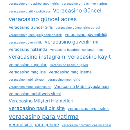
veracasino giriş adresi mobil giriş
veracasino giriş i̇çin yeni adres
Veracasino Güncel
veracasino gizlilik politikası
veracasino güncel adres
Veracasino Güncel Giriş
veracasino güncel giriş adresi
veracasino güvenilirliği
veracasino güncel giriş canlı destek
veracasino güvenlir mi
veracasino güvenilrilik
veracasino hakkında
veracasino hesabının sonlandırılması
veracasino instagram
veracasino kayit
veracasino kuponları
veracasino lisans bilgileri
veracasino maç izle
veracasino maç izleme
veracasino mobil altyapı
veracasino mobil giriş
Veracasino Mobil Uygulaması
veracasino mobil kullanıcıları
veracasino mobil web sitesi
Veracasino Müşteri Hizmetleri
veracasino nasil bir site
veracasino oyun sitesi
veracasino para yatirma
veracasino para çekme
veracasino premium casino sitesi