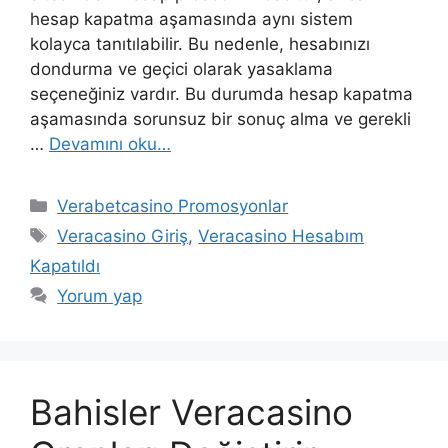
hesap kapatma aşamasında aynı sistem
kolayca tanıtılabilir. Bu nedenle, hesabınızı
dondurma ve geçici olarak yasaklama
seçeneğiniz vardır. Bu durumda hesap kapatma
aşamasında sorunsuz bir sonuç alma ve gerekli
…
Devamını oku…
Kategoriler
Verabetcasino Promosyonlar
Etiketler
Veracasino Giriş
,
Veracasino Hesabım
Kapatıldı
Yorum yap
Bahisler Veracasino