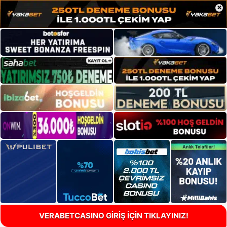
×
VERABETCASINO GİRİŞ İÇİN TIKLAYINIZ!