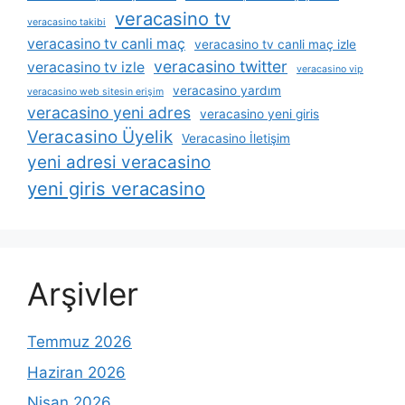
veracasino tv
veracasino takibi
veracasino tv canli maç
veracasino tv canli maç izle
veracasino twitter
veracasino tv izle
veracasino vip
veracasino yardım
veracasino web sitesin erişim
veracasino yeni adres
veracasino yeni giris
Veracasino Üyelik
Veracasino İletişim
yeni adresi veracasino
yeni giris veracasino
Arşivler
Temmuz 2026
Haziran 2026
Nisan 2026