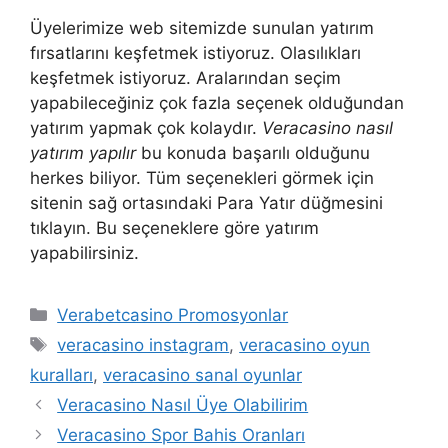
Üyelerimize web sitemizde sunulan yatırım
fırsatlarını keşfetmek istiyoruz. Olasılıkları
keşfetmek istiyoruz. Aralarından seçim
yapabileceğiniz çok fazla seçenek olduğundan
yatırım yapmak çok kolaydır.
Veracasino nasıl
yatırım yapılır
bu konuda başarılı olduğunu
herkes biliyor. Tüm seçenekleri görmek için
sitenin sağ ortasındaki Para Yatır düğmesini
tıklayın. Bu seçeneklere göre yatırım
yapabilirsiniz.
Kategoriler
Verabetcasino Promosyonlar
Etiketler
veracasino instagram
,
veracasino oyun
kuralları
,
veracasino sanal oyunlar
Veracasino Nasıl Üye Olabilirim
Veracasino Spor Bahis Oranları