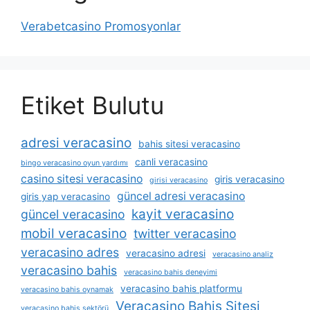
Verabetcasino Promosyonlar
Etiket Bulutu
adresi veracasino
bahis sitesi veracasino
canli veracasino
bingo veracasino oyun yardımı
casino sitesi veracasino
giris veracasino
girisi veracasino
güncel adresi veracasino
giris yap veracasino
kayit veracasino
güncel veracasino
mobil veracasino
twitter veracasino
veracasino adres
veracasino adresi
veracasino analiz
veracasino bahis
veracasino bahis deneyimi
veracasino bahis platformu
veracasino bahis oynamak
Veracasino Bahis Sitesi
veracasino bahis sektörü