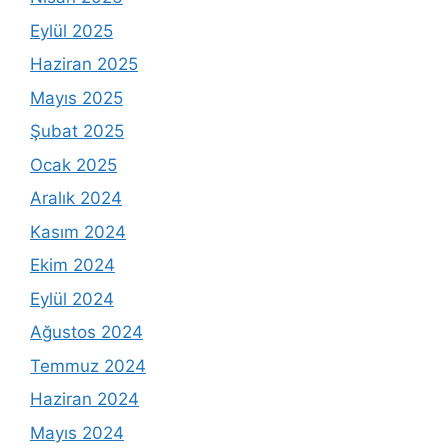
Eylül 2025
Haziran 2025
Mayıs 2025
Şubat 2025
Ocak 2025
Aralık 2024
Kasım 2024
Ekim 2024
Eylül 2024
Ağustos 2024
Temmuz 2024
Haziran 2024
Mayıs 2024