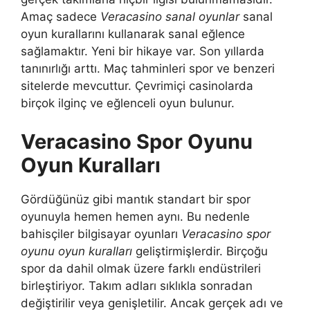
Amaç sadece
Veracasino sanal oyunlar
sanal
oyun kurallarını kullanarak sanal eğlence
sağlamaktır. Yeni bir hikaye var. Son yıllarda
tanınırlığı arttı. Maç tahminleri spor ve benzeri
sitelerde mevcuttur. Çevrimiçi casinolarda
birçok ilginç ve eğlenceli oyun bulunur.
Veracasino Spor Oyunu
Oyun Kuralları
Gördüğünüz gibi mantık standart bir spor
oyunuyla hemen hemen aynı. Bu nedenle
bahisçiler bilgisayar oyunları
Veracasino spor
oyunu oyun kuralları
geliştirmişlerdir. Birçoğu
spor da dahil olmak üzere farklı endüstrileri
birleştiriyor. Takım adları sıklıkla sonradan
değiştirilir veya genişletilir. Ancak gerçek adı ve