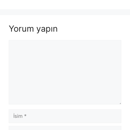
Yorum yapın
Yorum
İsim
E-