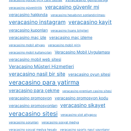
veracasino güncel giriş canlı destek
veracasino güvenlir mi
veracasino güvenilrilik
veracasino hakkında
veracasino hesabının sonlandırılması
veracasino instagram
veracasino kayit
veracasino kuponları
veracasino lisans bilgileri
veracasino maç izle
veracasino maç izleme
veracasino mobil altyapı
veracasino mobil giriş
Veracasino Mobil Uygulaması
veracasino mobil kullanıcıları
veracasino mobil web sitesi
Veracasino Müşteri Hizmetleri
veracasino nasil bir site
veracasino oyun sitesi
veracasino para yatirma
veracasino para çekme
veracasino premium casino sitesi
veracasino promosyon
veracasino promosyon kodu
veracasino sikayet
veracasino promosyonları
veracasino sitesi
veracasino slot altyapısı
veracasino sorunları
veracasino sosyal medya
veracasino sosyal medya hesabı
veracasino sports nasıl yayınlanır