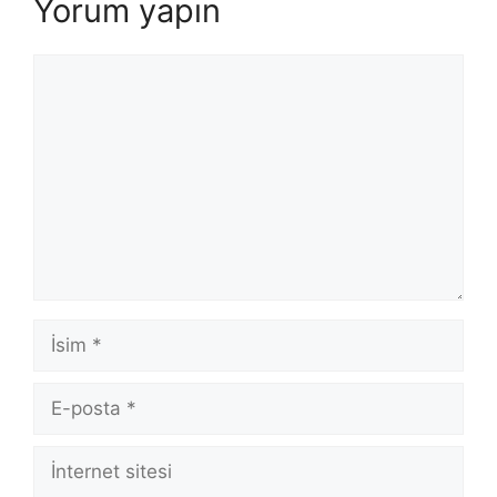
Yorum yapın
Yorum
İsim
E-
posta
İnternet
sitesi