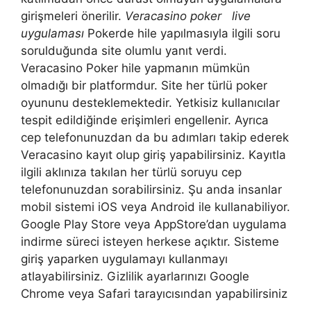
girişmeleri önerilir.
Veracasino poker live
uygulaması
Pokerde hile yapılmasıyla ilgili soru
sorulduğunda site olumlu yanıt verdi.
Veracasino Poker hile yapmanın mümkün
olmadığı bir platformdur. Site her türlü poker
oyununu desteklemektedir. Yetkisiz kullanıcılar
tespit edildiğinde erişimleri engellenir. Ayrıca
cep telefonunuzdan da bu adımları takip ederek
Veracasino kayıt olup giriş yapabilirsiniz. Kayıtla
ilgili aklınıza takılan her türlü soruyu cep
telefonunuzdan sorabilirsiniz. Şu anda insanlar
mobil sistemi iOS veya Android ile kullanabiliyor.
Google Play Store veya AppStore’dan uygulama
indirme süreci isteyen herkese açıktır. Sisteme
giriş yaparken uygulamayı kullanmayı
atlayabilirsiniz. Gizlilik ayarlarınızı Google
Chrome veya Safari tarayıcısından yapabilirsiniz