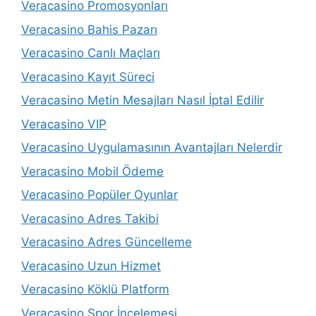
Veracasino Promosyonları
Veracasino Bahis Pazarı
Veracasino Canlı Maçları
Veracasino Kayıt Süreci
Veracasino Metin Mesajları Nasıl İptal Edilir
Veracasino VIP
Veracasino Uygulamasının Avantajları Nelerdir
Veracasino Mobil Ödeme
Veracasino Popüler Oyunlar
Veracasino Adres Takibi
Veracasino Adres Güncelleme
Veracasino Uzun Hizmet
Veracasino Köklü Platform
Veracasino Spor İncelemesi