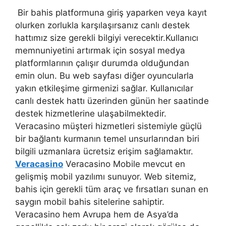
Bir bahis platformuna giriş yaparken veya kayıt
olurken zorlukla karşılaşırsanız canlı destek
hattımız size gerekli bilgiyi verecektir.Kullanıcı
memnuniyetini artırmak için sosyal medya
platformlarının çalışır durumda olduğundan
emin olun. Bu web sayfası diğer oyuncularla
yakın etkileşime girmenizi sağlar. Kullanıcılar
canlı destek hattı üzerinden günün her saatinde
destek hizmetlerine ulaşabilmektedir.
Veracasino müşteri hizmetleri sistemiyle güçlü
bir bağlantı kurmanın temel unsurlarından biri
bilgili uzmanlara ücretsiz erişim sağlamaktır.
Veracasino
Veracasino Mobile mevcut en
gelişmiş mobil yazılımı sunuyor. Web sitemiz,
bahis için gerekli tüm araç ve fırsatları sunan en
saygın mobil bahis sitelerine sahiptir.
Veracasino hem Avrupa hem de Asya’da