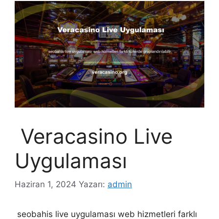
Veracasino Live
Uygulaması
Haziran 1, 2024
Yazarı:
admin
seobahis live uygulaması web hizmetleri farklı