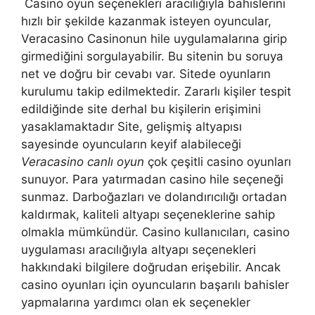
Casino oyun seçenekleri aracılığıyla bahislerini
hızlı bir şekilde kazanmak isteyen oyuncular,
Veracasino Casinonun hile uygulamalarına girip
girmediğini sorgulayabilir. Bu sitenin bu soruya
net ve doğru bir cevabı var. Sitede oyunların
kurulumu takip edilmektedir. Zararlı kişiler tespit
edildiğinde site derhal bu kişilerin erişimini
yasaklamaktadır Site, gelişmiş altyapısı
sayesinde oyuncuların keyif alabileceği
Veracasino canlı oyun
çok çeşitli casino oyunları
sunuyor. Para yatırmadan casino hile seçeneği
sunmaz. Darboğazları ve dolandırıcılığı ortadan
kaldırmak, kaliteli altyapı seçeneklerine sahip
olmakla mümkündür. Casino kullanıcıları, casino
uygulaması aracılığıyla altyapı seçenekleri
hakkındaki bilgilere doğrudan erişebilir. Ancak
casino oyunları için oyuncuların başarılı bahisler
yapmalarına yardımcı olan ek seçenekler