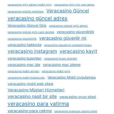
veracasino giriş adresi mobil giriş
veracasino giriş i̇çin yeni adres
Veracasino Güncel
veracasino gizlilik politikası
veracasino güncel adres
Veracasino Güncel Giriş
veracasino güncel giriş adresi
veracasino güvenilirliği
veracasino güncel giriş canlı destek
veracasino güvenlir mi
veracasino güvenilrilik
veracasino hakkında
veracasino hesabının sonlandırılması
veracasino instagram
veracasino kayit
veracasino kuponları
veracasino lisans bilgileri
veracasino maç izle
veracasino maç izleme
veracasino mobil altyapı
veracasino mobil giriş
Veracasino Mobil Uygulaması
veracasino mobil kullanıcıları
veracasino mobil web sitesi
Veracasino Müşteri Hizmetleri
veracasino nasil bir site
veracasino oyun sitesi
veracasino para yatirma
veracasino para çekme
veracasino premium casino sitesi