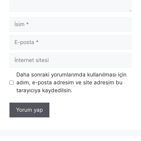
İsim
E-
posta
İnternet
sitesi
Daha sonraki yorumlarımda kullanılması için
adım, e-posta adresim ve site adresim bu
tarayıcıya kaydedilsin.