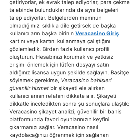
getiriyorlar, ek evrak talep ediyorlar, para çekme
talebinde bulunduklarında da aynı belgeleri
talep ediyorlar. Belgelerden memnun
olmadığımızı sıklıkla dile getirsek de başka
kullanıcıların başka birinin
Veracasino Giriş
kartını veya kartını kullanmaya çalıştığını
gözlemledik. Birden fazla kullanıcı profili
oluşturun. Hesabınızı korumak ve yetkisiz
erişimi önlemek için lütfen dosyayı satın
aldığınız lisansa uygun şekilde sağlayın. Basitçe
söylemek gerekirse,
Veracasino bahisleri
güvenilir hizmet
bir şikayeti ele alırken
kullanıcılarının refahını dikkate alır. Şikayeti
dikkatle inceledikten sonra şu sonuçlara ulaştık:
Veracasino şikayet analizi, güvenilir bir bahis
platformunda favori oyunlarınızın keyfini
çıkarmanızı sağlar. Veracasino nasıl
kaydolacağınızı öğrenmek için sağlanan