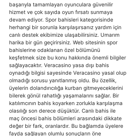
başarıyla tamamlayan oyunculara güvenilir
hizmet ve çok sayıda oyun fırsatı sunmaya
devam ediyor. Spor bahisleri kategorisinde
herhangi bir sorunla karşılaşırsanız yardım için
canlı destek ekibimize ulaşabilirsiniz. Umarım
harika bir gün geçirirsiniz. Web sitesinin spor
bahislerine odaklanan özel bölümünü
keşfetmek size bu konu hakkında önemli bilgiler
sağlayacaktır. Veracasino yasa dışı bahis
oynadığı bilgisi sayesinde Veracasino yasal olup
olmadığı sorusu yanıtlanmış oldu. Bu özellik,
üyelerin dolandırıcılığa kurban gitmeyeceklerini
bilerek gönül rahatlığı yaşamalarını sağlar. Bir
katılımcının bahis koyarken zorlukla karşılaşma
olasılığı son derece düşüktür. Canlı bahis ile
maç öncesi bahis bölümleri arasındaki dikkate
değer bir fark, oranlardır. Bu bağlamda üyelere
fayda sağlayan olumlu sonuçların öne