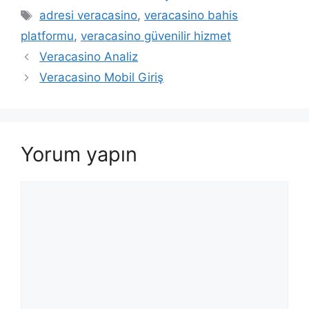
Etiketler
adresi veracasino
,
veracasino bahis
platformu
,
veracasino güvenilir hizmet
Veracasino Analiz
Veracasino Mobil Giriş
Yorum yapın
Yorum