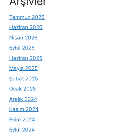
Arşivler
Temmuz 2026
Haziran 2026
Nisan 2026
Eylül 2025
Haziran 2025
Mayıs 2025
Şubat 2025
Ocak 2025
Aralık 2024
Kasım 2024
Ekim 2024
Eylül 2024