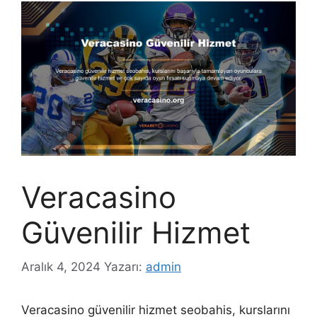
Veracasino
Güvenilir Hizmet
Aralık 4, 2024
Yazarı:
admin
Veracasino güvenilir hizmet seobahis, kurslarını