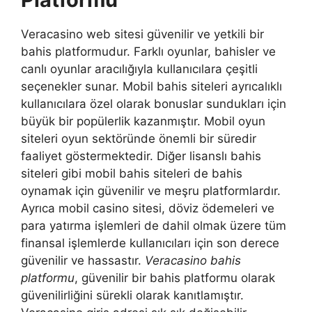
Veracasino web sitesi güvenilir ve yetkili bir
bahis platformudur. Farklı oyunlar, bahisler ve
canlı oyunlar aracılığıyla kullanıcılara çeşitli
seçenekler sunar. Mobil bahis siteleri ayrıcalıklı
kullanıcılara özel olarak bonuslar sundukları için
büyük bir popülerlik kazanmıştır. Mobil oyun
siteleri oyun sektöründe önemli bir süredir
faaliyet göstermektedir. Diğer lisanslı bahis
siteleri gibi mobil bahis siteleri de bahis
oynamak için güvenilir ve meşru platformlardır.
Ayrıca mobil casino sitesi, döviz ödemeleri ve
para yatırma işlemleri de dahil olmak üzere tüm
finansal işlemlerde kullanıcıları için son derece
güvenilir ve hassastır.
Veracasino bahis
platformu
, güvenilir bir bahis platformu olarak
güvenilirliğini sürekli olarak kanıtlamıştır.