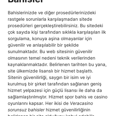
Bahislerinizde ve diğer prosedürlerinizdeki
rastgele sorunlarla karşılaşmadan sitede
prosedürleri gerçekleştirebilirsiniz. Bu sitedeki
çok sayıda kişi tarafından sıklıkla karşılaşılan ilk
sorgulama, konuya aşina olmayanlar için
güvenilir ve anlaşılabilir bir şekilde
sunulmaktadır. Bu web sitesinin güvenilir
olmasının temel nedeni teknik verilerinden
kaynaklanmaktadır. Belirlenen tarihten bu yana,
site ülkemizde lisanslı bir hizmet başlattı.
Sitenin güvenilirliği, saygın bir isim ve iyi
kurulmuş bir şirket tarafından sağlanan geniş
hizmet yelpazesi için güçlü lisansı ile daha da
sağlamlaştırılmıştır. Hizmet spor bahis ve casino
oyunlarını kapsar. Her ikisi de
Veracasino
sorunsuz bahisler
hizmet güvenilirliğinin