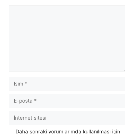
Yorum
İsim
E-
posta
İnternet
sitesi
Daha sonraki yorumlarımda kullanılması için