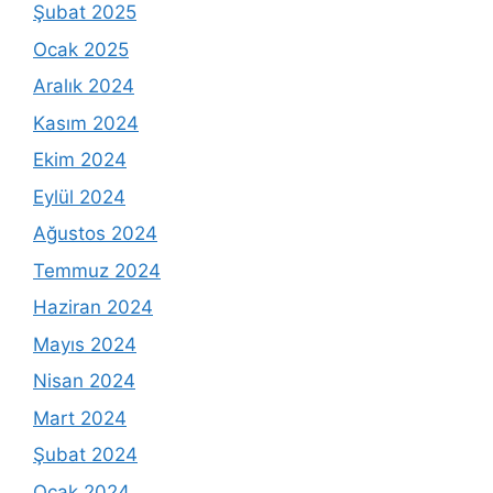
Şubat 2025
Ocak 2025
Aralık 2024
Kasım 2024
Ekim 2024
Eylül 2024
Ağustos 2024
Temmuz 2024
Haziran 2024
Mayıs 2024
Nisan 2024
Mart 2024
Şubat 2024
Ocak 2024