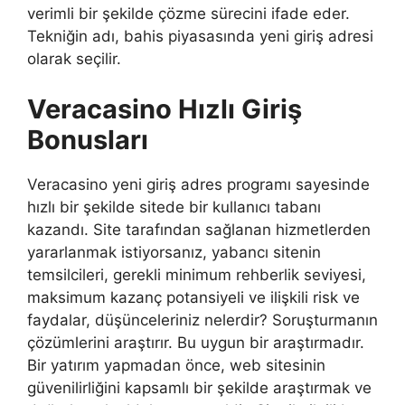
verimli bir şekilde çözme sürecini ifade eder.
Tekniğin adı, bahis piyasasında yeni giriş adresi
olarak seçilir.
Veracasino Hızlı Giriş
Bonusları
Veracasino yeni giriş adres programı sayesinde
hızlı bir şekilde sitede bir kullanıcı tabanı
kazandı. Site tarafından sağlanan hizmetlerden
yararlanmak istiyorsanız, yabancı sitenin
temsilcileri, gerekli minimum rehberlik seviyesi,
maksimum kazanç potansiyeli ve ilişkili risk ve
faydalar, düşünceleriniz nelerdir? Soruşturmanın
çözümlerini araştırır. Bu uygun bir araştırmadır.
Bir yatırım yapmadan önce, web sitesinin
güvenilirliğini kapsamlı bir şekilde araştırmak ve