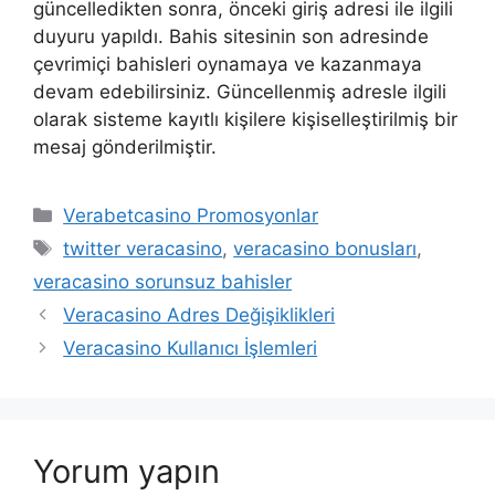
güncelledikten sonra, önceki giriş adresi ile ilgili
duyuru yapıldı. Bahis sitesinin son adresinde
çevrimiçi bahisleri oynamaya ve kazanmaya
devam edebilirsiniz. Güncellenmiş adresle ilgili
olarak sisteme kayıtlı kişilere kişiselleştirilmiş bir
mesaj gönderilmiştir.
Kategoriler
Verabetcasino Promosyonlar
Etiketler
twitter veracasino
,
veracasino bonusları
,
veracasino sorunsuz bahisler
Veracasino Adres Değişiklikleri
Veracasino Kullanıcı İşlemleri
Yorum yapın