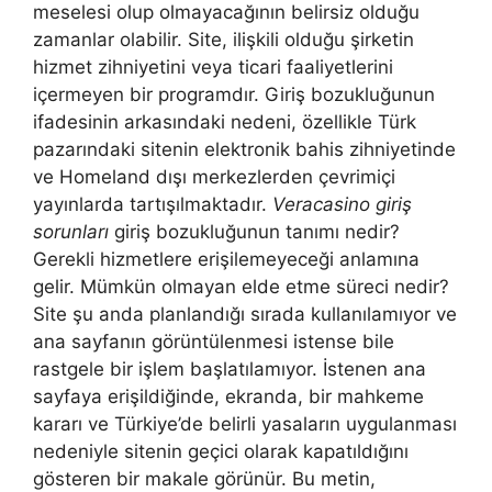
meselesi olup olmayacağının belirsiz olduğu
zamanlar olabilir. Site, ilişkili olduğu şirketin
hizmet zihniyetini veya ticari faaliyetlerini
içermeyen bir programdır. Giriş bozukluğunun
ifadesinin arkasındaki nedeni, özellikle Türk
pazarındaki sitenin elektronik bahis zihniyetinde
ve Homeland dışı merkezlerden çevrimiçi
yayınlarda tartışılmaktadır.
Veracasino giriş
sorunları
giriş bozukluğunun tanımı nedir?
Gerekli hizmetlere erişilemeyeceği anlamına
gelir. Mümkün olmayan elde etme süreci nedir?
Site şu anda planlandığı sırada kullanılamıyor ve
ana sayfanın görüntülenmesi istense bile
rastgele bir işlem başlatılamıyor. İstenen ana
sayfaya erişildiğinde, ekranda, bir mahkeme
kararı ve Türkiye’de belirli yasaların uygulanması
nedeniyle sitenin geçici olarak kapatıldığını
gösteren bir makale görünür. Bu metin,