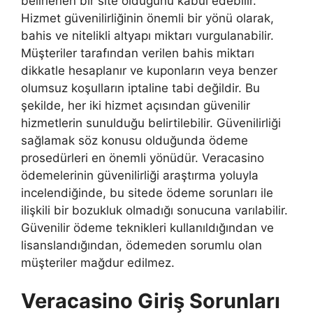
belirlenen bir site olduğunu kabul edebilir.
Hizmet güvenilirliğinin önemli bir yönü olarak,
bahis ve nitelikli altyapı miktarı vurgulanabilir.
Müşteriler tarafından verilen bahis miktarı
dikkatle hesaplanır ve kuponların veya benzer
olumsuz koşulların iptaline tabi değildir. Bu
şekilde, her iki hizmet açısından güvenilir
hizmetlerin sunulduğu belirtilebilir. Güvenilirliği
sağlamak söz konusu olduğunda ödeme
prosedürleri en önemli yönüdür. Veracasino
ödemelerinin güvenilirliği araştırma yoluyla
incelendiğinde, bu sitede ödeme sorunları ile
ilişkili bir bozukluk olmadığı sonucuna varılabilir.
Güvenilir ödeme teknikleri kullanıldığından ve
lisanslandığından, ödemeden sorumlu olan
müşteriler mağdur edilmez.
Veracasino Giriş Sorunları