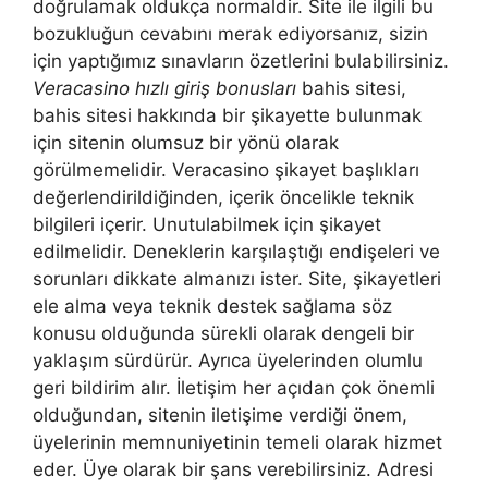
doğrulamak oldukça normaldir. Site ile ilgili bu
bozukluğun cevabını merak ediyorsanız, sizin
için yaptığımız sınavların özetlerini bulabilirsiniz.
Veracasino hızlı giriş bonusları
bahis sitesi,
bahis sitesi hakkında bir şikayette bulunmak
için sitenin olumsuz bir yönü olarak
görülmemelidir. Veracasino şikayet başlıkları
değerlendirildiğinden, içerik öncelikle teknik
bilgileri içerir. Unutulabilmek için şikayet
edilmelidir. Deneklerin karşılaştığı endişeleri ve
sorunları dikkate almanızı ister. Site, şikayetleri
ele alma veya teknik destek sağlama söz
konusu olduğunda sürekli olarak dengeli bir
yaklaşım sürdürür. Ayrıca üyelerinden olumlu
geri bildirim alır. İletişim her açıdan çok önemli
olduğundan, sitenin iletişime verdiği önem,
üyelerinin memnuniyetinin temeli olarak hizmet
eder. Üye olarak bir şans verebilirsiniz. Adresi