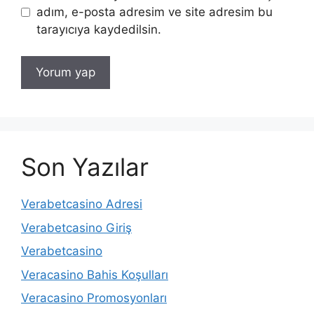
adım, e-posta adresim ve site adresim bu
tarayıcıya kaydedilsin.
Son Yazılar
Verabetcasino Adresi
Verabetcasino Giriş
Verabetcasino
Veracasino Bahis Koşulları
Veracasino Promosyonları