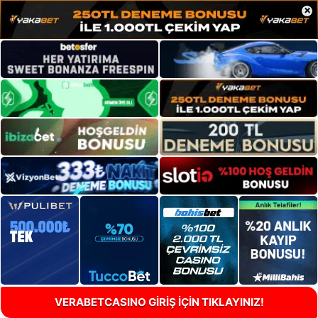
×
VERABETCASINO GİRİŞ İÇİN TIKLAYINIZ!