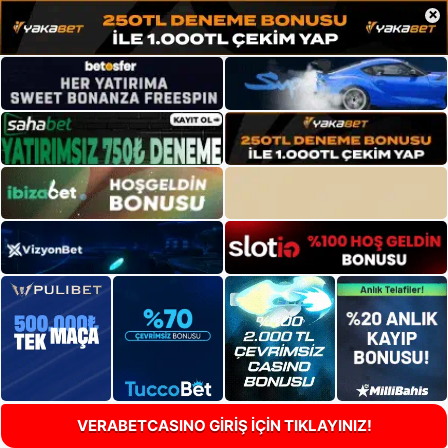
×
VERABETCASINO GİRİŞ İÇİN TIKLAYINIZ!