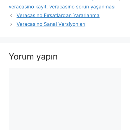
veracasino kayit
,
veracasino sorun yaşanması
Veracasino Fırsatlardan Yararlanma
Veracasino Sanal Versiyonları
Yorum yapın
Yorum