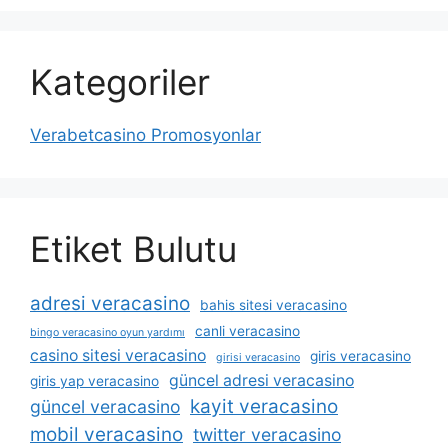
Kategoriler
Verabetcasino Promosyonlar
Etiket Bulutu
adresi veracasino
bahis sitesi veracasino
canli veracasino
bingo veracasino oyun yardımı
casino sitesi veracasino
giris veracasino
girisi veracasino
güncel adresi veracasino
giris yap veracasino
kayit veracasino
güncel veracasino
mobil veracasino
twitter veracasino