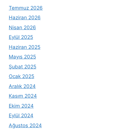
Temmuz 2026
Haziran 2026
Nisan 2026
Eylül 2025
Haziran 2025
Mayıs 2025
Şubat 2025
Ocak 2025
Aralık 2024
Kasım 2024
Ekim 2024
Eylül 2024
Ağustos 2024