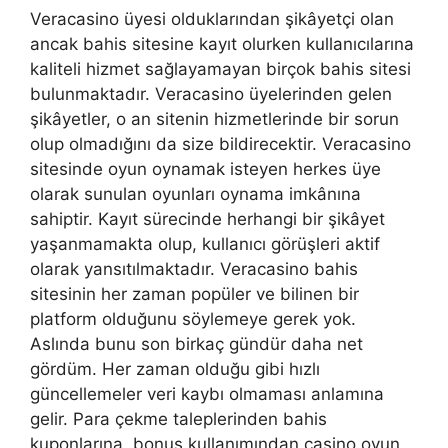
Veracasino üyesi olduklarından şikâyetçi olan
ancak bahis sitesine kayıt olurken kullanıcılarına
kaliteli hizmet sağlayamayan birçok bahis sitesi
bulunmaktadır. Veracasino üyelerinden gelen
şikâyetler, o an sitenin hizmetlerinde bir sorun
olup olmadığını da size bildirecektir. Veracasino
sitesinde oyun oynamak isteyen herkes üye
olarak sunulan oyunları oynama imkânına
sahiptir. Kayıt sürecinde herhangi bir şikâyet
yaşanmamakta olup, kullanıcı görüşleri aktif
olarak yansıtılmaktadır. Veracasino bahis
sitesinin her zaman popüler ve bilinen bir
platform olduğunu söylemeye gerek yok.
Aslında bunu son birkaç gündür daha net
gördüm. Her zaman olduğu gibi hızlı
güncellemeler veri kaybı olmaması anlamına
gelir. Para çekme taleplerinden bahis
kuponlarına, bonus kullanımından casino oyun