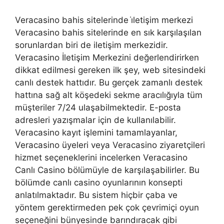
Veracasino bahis sitelerinde i̇letişim merkezi
Veracasino bahis sitelerinde en sık karşılaşılan
sorunlardan biri de iletişim merkezidir.
Veracasino İletişim Merkezini değerlendirirken
dikkat edilmesi gereken ilk şey, web sitesindeki
canlı destek hattıdır. Bu gerçek zamanlı destek
hattına sağ alt köşedeki sekme aracılığıyla tüm
müşteriler 7/24 ulaşabilmektedir. E-posta
adresleri yazışmalar için de kullanılabilir.
Veracasino kayıt işlemini tamamlayanlar,
Veracasino üyeleri veya Veracasino ziyaretçileri
hizmet seçeneklerini incelerken Veracasino
Canlı Casino bölümüyle de karşılaşabilirler. Bu
bölümde canlı casino oyunlarının konsepti
anlatılmaktadır. Bu sistem hiçbir çaba ve
yöntem gerektirmeden pek çok çevrimiçi oyun
seçeneğini bünyesinde barındıracak gibi