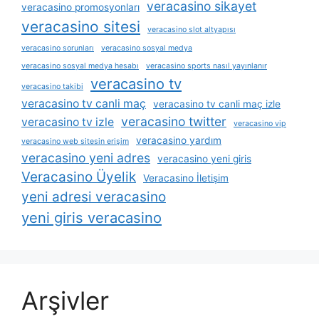
veracasino sikayet
veracasino promosyonları
veracasino sitesi
veracasino slot altyapısı
veracasino sorunları
veracasino sosyal medya
veracasino sosyal medya hesabı
veracasino sports nasıl yayınlanır
veracasino tv
veracasino takibi
veracasino tv canli maç
veracasino tv canli maç izle
veracasino twitter
veracasino tv izle
veracasino vip
veracasino yardım
veracasino web sitesin erişim
veracasino yeni adres
veracasino yeni giris
Veracasino Üyelik
Veracasino İletişim
yeni adresi veracasino
yeni giris veracasino
Arşivler