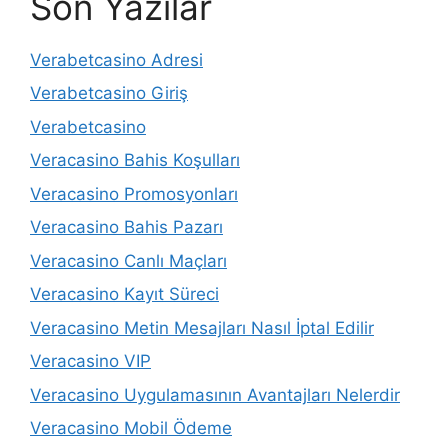
Son Yazılar
Verabetcasino Adresi
Verabetcasino Giriş
Verabetcasino
Veracasino Bahis Koşulları
Veracasino Promosyonları
Veracasino Bahis Pazarı
Veracasino Canlı Maçları
Veracasino Kayıt Süreci
Veracasino Metin Mesajları Nasıl İptal Edilir
Veracasino VIP
Veracasino Uygulamasının Avantajları Nelerdir
Veracasino Mobil Ödeme