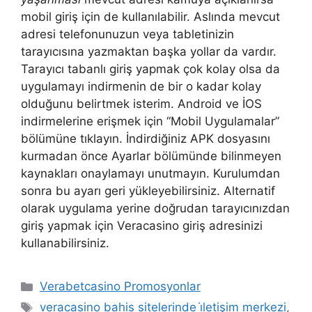
mobil giriş için de kullanılabilir. Aslında mevcut
adresi telefonunuzun veya tabletinizin
tarayıcısına yazmaktan başka yollar da vardır.
Tarayıcı tabanlı giriş yapmak çok kolay olsa da
uygulamayı indirmenin de bir o kadar kolay
olduğunu belirtmek isterim. Android ve İOS
indirmelerine erişmek için “Mobil Uygulamalar”
bölümüne tıklayın. İndirdiğiniz APK dosyasını
kurmadan önce Ayarlar bölümünde bilinmeyen
kaynakları onaylamayı unutmayın. Kurulumdan
sonra bu ayarı geri yükleyebilirsiniz. Alternatif
olarak uygulama yerine doğrudan tarayıcınızdan
giriş yapmak için Veracasino giriş adresinizi
kullanabilirsiniz.
Kategoriler
Verabetcasino Promosyonlar
Etiketler
veracasino bahis sitelerinde i̇letişim merkezi
,