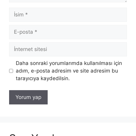
İsim
E-
posta
İnternet
sitesi
Daha sonraki yorumlarımda kullanılması için
adım, e-posta adresim ve site adresim bu
tarayıcıya kaydedilsin.