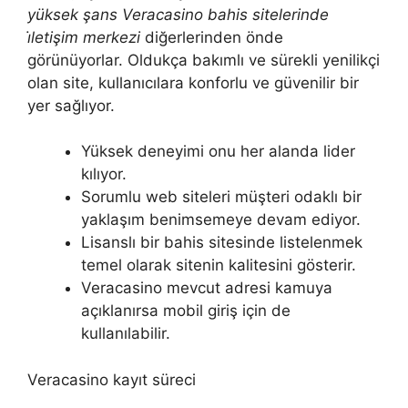
yüksek şans Veracasino bahis sitelerinde
i̇letişim merkezi
diğerlerinden önde
görünüyorlar. Oldukça bakımlı ve sürekli yenilikçi
olan site, kullanıcılara konforlu ve güvenilir bir
yer sağlıyor.
Yüksek deneyimi onu her alanda lider
kılıyor.
Sorumlu web siteleri müşteri odaklı bir
yaklaşım benimsemeye devam ediyor.
Lisanslı bir bahis sitesinde listelenmek
temel olarak sitenin kalitesini gösterir.
Veracasino mevcut adresi kamuya
açıklanırsa mobil giriş için de
kullanılabilir.
Veracasino kayıt süreci