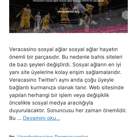
Veracasino sosyal ağlar sosyal ağlar hayatın
önemli bir parçasıdır. Bu nedenle bahis siteleri
de bazı şeyleri değiştirdi. Sosyal ağların en iyi
yanı site üyelerine kolay erişim sağlamalarıdır.
Veracasino Twitter’ı aynı anda çoğu üyeyle
bağlantı kurmanıza olanak tanır. Web sitesinde
yapılan herhangi bir işlem veya değişiklik
öncelikle sosyal medya aracılığıyla
duyurulacaktır. Sonuncusu her zaman önemlidir.
Bu …
Devamını oku…
Kategoriler