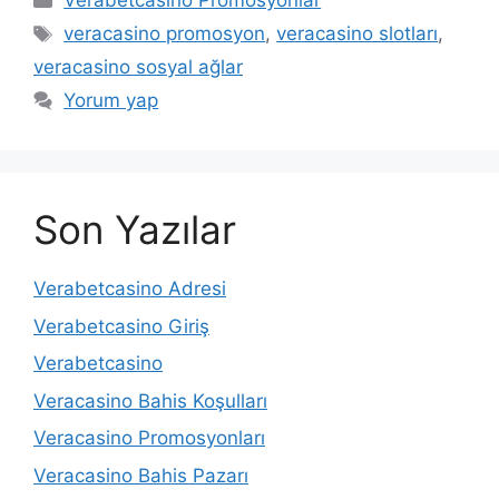
Verabetcasino Promosyonlar
Etiketler
veracasino promosyon
,
veracasino slotları
,
veracasino sosyal ağlar
Yorum yap
Son Yazılar
Verabetcasino Adresi
Verabetcasino Giriş
Verabetcasino
Veracasino Bahis Koşulları
Veracasino Promosyonları
Veracasino Bahis Pazarı