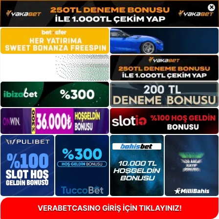
×
VERABETCASINO GİRİŞ İÇİN TIKLAYINIZ!