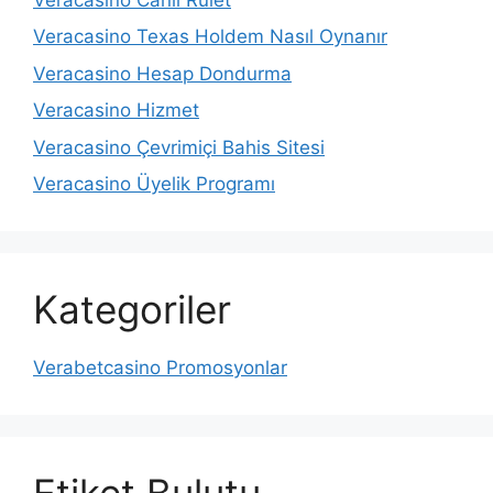
Veracasino Texas Holdem Nasıl Oynanır
Veracasino Hesap Dondurma
Veracasino Hizmet
Veracasino Çevrimiçi Bahis Sitesi
Veracasino Üyelik Programı
Kategoriler
Verabetcasino Promosyonlar