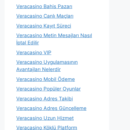
Veracasino Bahis Pazarı
Veracasino Canlı Maçları
Veracasino Kayıt Süreci
Veracasino Metin Mesajları Nasıl
İptal Edilir
Veracasino VIP
Veracasino Uygulamasının
Avantajları Nelerdir
Veracasino Mobil Ödeme
Veracasino Popüler Oyunlar
Veracasino Adres Takibi
Veracasino Adres Güncelleme
Veracasino Uzun Hizmet
Veracasino Köklü Platform