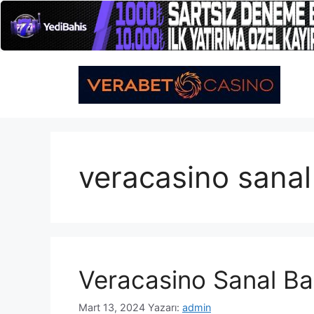
İçeriğe
atla
veracasino sanal
Veracasino Sanal Ba
Mart 13, 2024
Yazarı:
admin