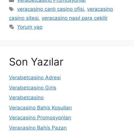
Verabetcasino Promosyonlar
Etiketler
veracasino canlı casino ofisi
,
veracasino
casino sitesi
,
veracasino nasıl para çekilir
Yorum yap
Son Yazılar
Verabetcasino Adresi
Verabetcasino Giriş
Verabetcasino
Veracasino Bahis Koşulları
Veracasino Promosyonları
Veracasino Bahis Pazarı