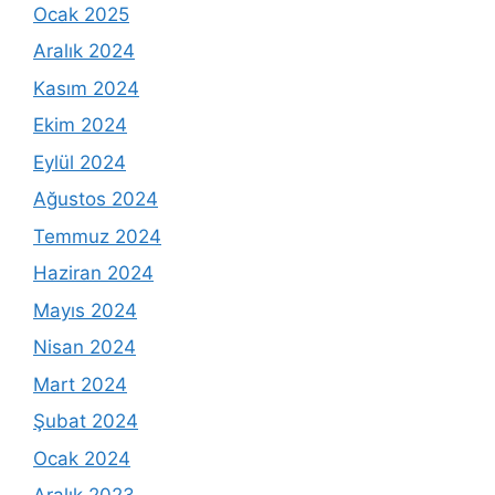
Ocak 2025
Aralık 2024
Kasım 2024
Ekim 2024
Eylül 2024
Ağustos 2024
Temmuz 2024
Haziran 2024
Mayıs 2024
Nisan 2024
Mart 2024
Şubat 2024
Ocak 2024