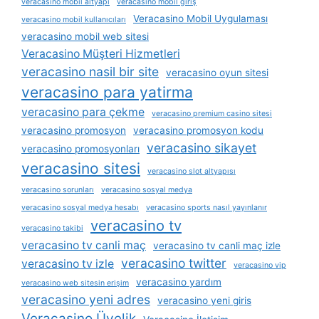
veracasino mobil altyapı
veracasino mobil giriş
Veracasino Mobil Uygulaması
veracasino mobil kullanıcıları
veracasino mobil web sitesi
Veracasino Müşteri Hizmetleri
veracasino nasil bir site
veracasino oyun sitesi
veracasino para yatirma
veracasino para çekme
veracasino premium casino sitesi
veracasino promosyon
veracasino promosyon kodu
veracasino sikayet
veracasino promosyonları
veracasino sitesi
veracasino slot altyapısı
veracasino sorunları
veracasino sosyal medya
veracasino sosyal medya hesabı
veracasino sports nasıl yayınlanır
veracasino tv
veracasino takibi
veracasino tv canli maç
veracasino tv canli maç izle
veracasino twitter
veracasino tv izle
veracasino vip
veracasino yardım
veracasino web sitesin erişim
veracasino yeni adres
veracasino yeni giris
Veracasino Üyelik