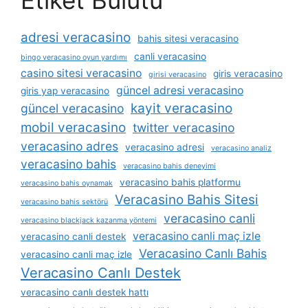
Etiket Bulutu
adresi veracasino
bahis sitesi veracasino
canli veracasino
bingo veracasino oyun yardımı
casino sitesi veracasino
giris veracasino
girisi veracasino
güncel adresi veracasino
giris yap veracasino
kayit veracasino
güncel veracasino
mobil veracasino
twitter veracasino
veracasino adres
veracasino adresi
veracasino analiz
veracasino bahis
veracasino bahis deneyimi
veracasino bahis platformu
veracasino bahis oynamak
Veracasino Bahis Sitesi
veracasino bahis sektörü
veracasino canli
veracasino blackjack kazanma yöntemi
veracasino canli maç izle
veracasino canli destek
Veracasino Canlı Bahis
veracasino canli maç izle
Veracasino Canlı Destek
veracasino canlı destek hattı