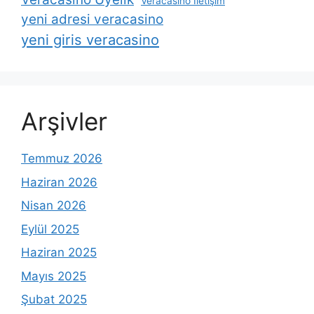
Veracasino İletişim
yeni adresi veracasino
yeni giris veracasino
Arşivler
Temmuz 2026
Haziran 2026
Nisan 2026
Eylül 2025
Haziran 2025
Mayıs 2025
Şubat 2025