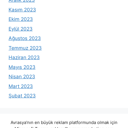
Aralık 2023
Kasım 2023
Ekim 2023
Eylül 2023
Ağustos 2023
Temmuz 2023
Haziran 2023
Mayıs 2023
Nisan 2023
Mart 2023
Şubat 2023
Avrasya'nın en büyük reklam platformunda olmak için