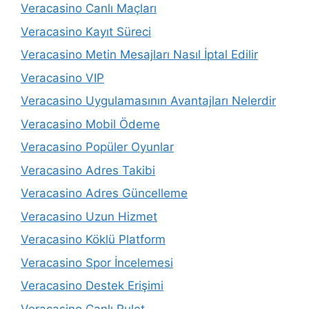
Veracasino Canlı Maçları
Veracasino Kayıt Süreci
Veracasino Metin Mesajları Nasıl İptal Edilir
Veracasino VIP
Veracasino Uygulamasının Avantajları Nelerdir
Veracasino Mobil Ödeme
Veracasino Popüler Oyunlar
Veracasino Adres Takibi
Veracasino Adres Güncelleme
Veracasino Uzun Hizmet
Veracasino Köklü Platform
Veracasino Spor İncelemesi
Veracasino Destek Erişimi
Veracasino Canlı Rulet