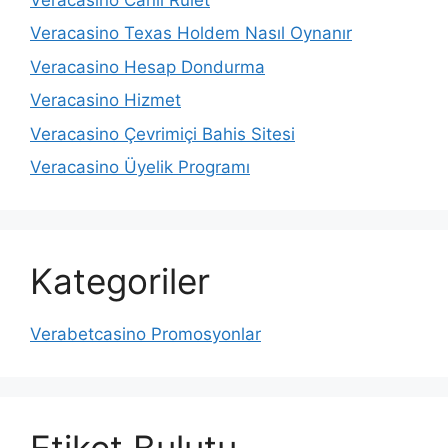
Veracasino Texas Holdem Nasıl Oynanır
Veracasino Hesap Dondurma
Veracasino Hizmet
Veracasino Çevrimiçi Bahis Sitesi
Veracasino Üyelik Programı
Kategoriler
Verabetcasino Promosyonlar