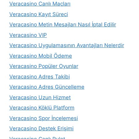
Veracasino Canlı Maçları
Veracasino Kayıt Süreci
Veracasino Metin Mesajları Nasıl İptal Edilir
Veracasino VIP
Veracasino Uygulamasının Avantajları Nelerdir
Veracasino Mobil Ödeme
Veracasino Popüler Oyunlar
Veracasino Adres Takibi
Veracasino Adres Güncelleme
Veracasino Uzun Hizmet
Veracasino Köklü Platform
Veracasino Spor İncelemesi
Veracasino Destek Erişimi
Veracasino Canlı Rulet