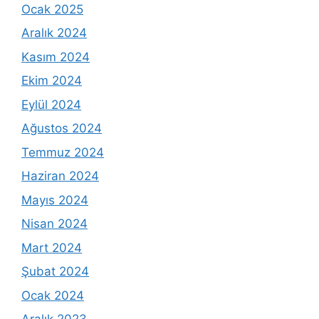
Ocak 2025
Aralık 2024
Kasım 2024
Ekim 2024
Eylül 2024
Ağustos 2024
Temmuz 2024
Haziran 2024
Mayıs 2024
Nisan 2024
Mart 2024
Şubat 2024
Ocak 2024