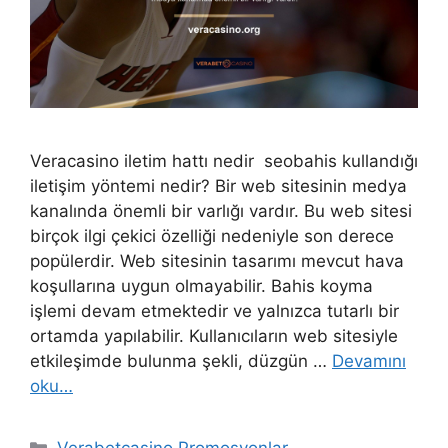
Veracasino iletim hattı nedir seobahis kullandığı
iletişim yöntemi nedir? Bir web sitesinin medya
kanalında önemli bir varlığı vardır. Bu web sitesi
birçok ilgi çekici özelliği nedeniyle son derece
popülerdir. Web sitesinin tasarımı mevcut hava
koşullarına uygun olmayabilir. Bahis koyma
işlemi devam etmektedir ve yalnızca tutarlı bir
ortamda yapılabilir. Kullanıcıların web sitesiyle
etkileşimde bulunma şekli, düzgün …
Devamını
oku…
Kategoriler