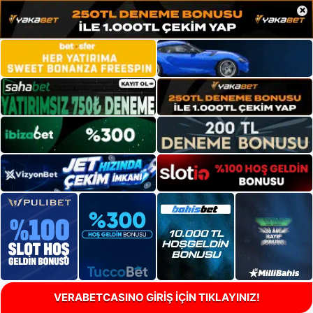
×
VERABETCASINO GİRİŞ İÇİN TIKLAYINIZ!