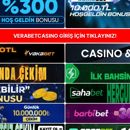
VERABETCASINO GİRİŞ İÇİN TIKLAYINIZ!