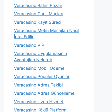
Veracasino Bahis Pazarı
Veracasino Canlı Maçları
Veracasino Kayıt Süreci
Veracasino Metin Mesajları Nasıl
İptal Edilir
Veracasino VIP
Veracasino Uygulamasının
Avantajları Nelerdir
Veracasino Mobil Ödeme
Veracasino Popüler Oyunlar
Veracasino Adres Takibi
Veracasino Adres Güncelleme
Veracasino Uzun Hizmet
Veracasino Köklü Platform