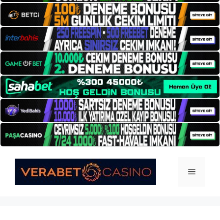
İçeriğe
atla
Menü