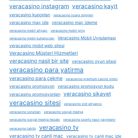
veracasino instagram
veracasino kayit
veracasino kuponları
veracasino lisans bilgileri
veracasino maç izle
veracasino maç izleme
veracasino mobil altyapı
veracasino mobil giriş
Veracasino Mobil Uygulaması
veracasino mobil kullanıcıları
veracasino mobil web sitesi
Veracasino Müşteri Hizmetleri
veracasino nasil bir site
veracasino oyun sitesi
veracasino para yatirma
veracasino para çekme
veracasino premium casino sitesi
veracasino promosyon
veracasino promosyon kodu
veracasino sikayet
veracasino promosyonları
veracasino sitesi
veracasino slot altyapısı
veracasino sorunları
veracasino sosyal medya
veracasino sosyal medya hesabı
veracasino sports nasıl yayınlanır
veracasino tv
veracasino takibi
veracasino tv canli maç
veracasino tv canli maç izle