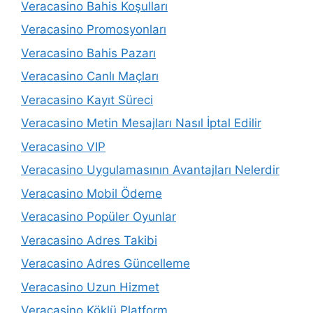
Veracasino Bahis Koşulları
Veracasino Promosyonları
Veracasino Bahis Pazarı
Veracasino Canlı Maçları
Veracasino Kayıt Süreci
Veracasino Metin Mesajları Nasıl İptal Edilir
Veracasino VIP
Veracasino Uygulamasının Avantajları Nelerdir
Veracasino Mobil Ödeme
Veracasino Popüler Oyunlar
Veracasino Adres Takibi
Veracasino Adres Güncelleme
Veracasino Uzun Hizmet
Veracasino Köklü Platform