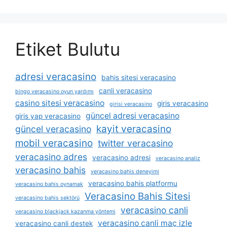
Etiket Bulutu
adresi veracasino
bahis sitesi veracasino
canli veracasino
bingo veracasino oyun yardımı
casino sitesi veracasino
giris veracasino
girisi veracasino
güncel adresi veracasino
giris yap veracasino
kayit veracasino
güncel veracasino
mobil veracasino
twitter veracasino
veracasino adres
veracasino adresi
veracasino analiz
veracasino bahis
veracasino bahis deneyimi
veracasino bahis platformu
veracasino bahis oynamak
Veracasino Bahis Sitesi
veracasino bahis sektörü
veracasino canli
veracasino blackjack kazanma yöntemi
veracasino canli maç izle
veracasino canli destek