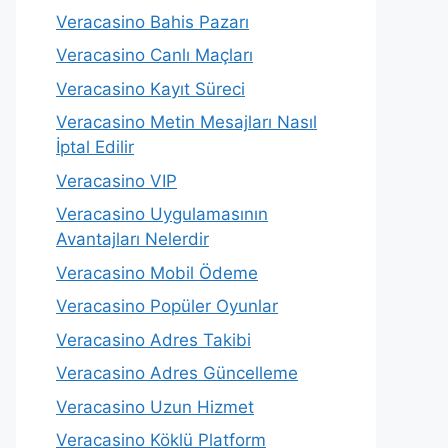
Veracasino Bahis Pazarı
Veracasino Canlı Maçları
Veracasino Kayıt Süreci
Veracasino Metin Mesajları Nasıl
İptal Edilir
Veracasino VIP
Veracasino Uygulamasının
Avantajları Nelerdir
Veracasino Mobil Ödeme
Veracasino Popüler Oyunlar
Veracasino Adres Takibi
Veracasino Adres Güncelleme
Veracasino Uzun Hizmet
Veracasino Köklü Platform