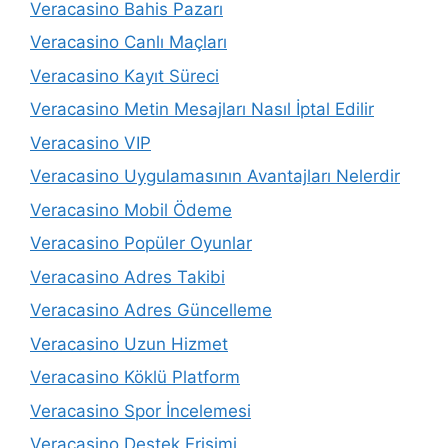
Veracasino Bahis Pazarı
Veracasino Canlı Maçları
Veracasino Kayıt Süreci
Veracasino Metin Mesajları Nasıl İptal Edilir
Veracasino VIP
Veracasino Uygulamasının Avantajları Nelerdir
Veracasino Mobil Ödeme
Veracasino Popüler Oyunlar
Veracasino Adres Takibi
Veracasino Adres Güncelleme
Veracasino Uzun Hizmet
Veracasino Köklü Platform
Veracasino Spor İncelemesi
Veracasino Destek Erişimi