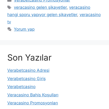
Verabetcasino Promosyonlar
Etiketler
veracasino gelen şikayetler
,
veracasino
hangi sporu yapıyor gelen şikayetler
,
veracasino
tv
Yorum yap
Son Yazılar
Verabetcasino Adresi
Verabetcasino Giriş
Verabetcasino
Veracasino Bahis Koşulları
Veracasino Promosyonları