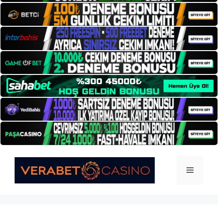
İçeriğe
atla
Menü