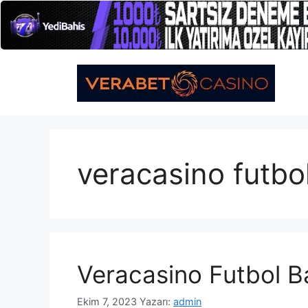
İçeriğe
atla
veracasino futbol
Veracasino Futbol Ba
Ekim 7, 2023
Yazarı:
admin