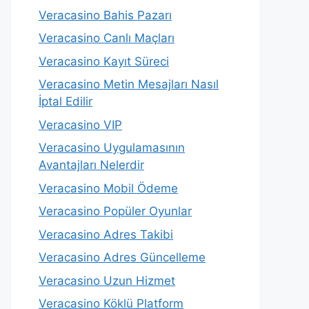
Veracasino Bahis Pazarı
Veracasino Canlı Maçları
Veracasino Kayıt Süreci
Veracasino Metin Mesajları Nasıl
İptal Edilir
Veracasino VIP
Veracasino Uygulamasının
Avantajları Nelerdir
Veracasino Mobil Ödeme
Veracasino Popüler Oyunlar
Veracasino Adres Takibi
Veracasino Adres Güncelleme
Veracasino Uzun Hizmet
Veracasino Köklü Platform