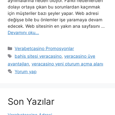
ayrılmalarına neden oluyor. Farklı nedenlerden
dolayı ortaya çıkan bu sorunlardan kaçınmak
için müşteriler bazı şeyler yapar. Web adresi
değişse bile bu önlemler işe yaramaya devam
edecek. Web sitesinin en yakın ana sayfasını …
Devamını oku…
Kategoriler
Verabetcasino Promosyonlar
Etiketler
bahis sitesi veracasino
,
veracasino üye
avantajları
,
veracasino yeni oturum açma alanı
Yorum yap
Son Yazılar