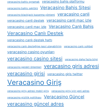
veracasino bahis platformu
veracasino bahis oynamak
Veracasino Bahis Sitesi
veracasino bahis sektörü
veracasino canli
veracasino blackjack kazanma yöntemi
veracasino canli maç izle
veracasino canli destek
Veracasino Canlı Bahis
veracasino canli maç izle
Veracasino Canlı Destek
veracasino canlı destek hattı
veracasino canlı desteğine nasıl ulaşabilirim
veracasino canlı sohbet
veracasino casino oyunları
veracasino casino sitesi
veracasino daha fazla bilgi
veracasino giris adresi
veracasino gerekli önlemleri
veracasino girisi
veracasino giris twitter
Veracasino Giriş
veracasino giriş adresi mobil giriş
veracasino giriş i̇çin yeni adres
Veracasino Güncel
veracasino gizlilik politikası
veracasino güncel adres