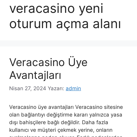
veracasino yeni
oturum açma alanı
Veracasino Üye
Avantajları
Nisan 27, 2024
Yazarı:
admin
Veracasino üye avantajları Veracasino sitesine
olan bağlantıyı değiştirme kararı yalnızca yasa
dışı bahisçilere bağlı değildir. Daha fazla
kullanıcı ve müşteri çekmek yerine, onların