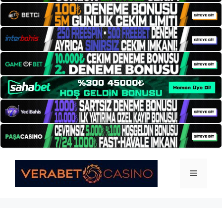
İçeriğe
atla
Menü