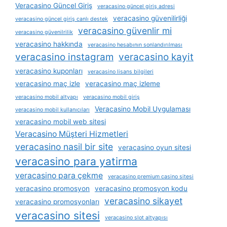
Veracasino Güncel Giriş
veracasino güncel giriş adresi
veracasino güvenilirliği
veracasino güncel giriş canlı destek
veracasino güvenlir mi
veracasino güvenilrilik
veracasino hakkında
veracasino hesabının sonlandırılması
veracasino instagram
veracasino kayit
veracasino kuponları
veracasino lisans bilgileri
veracasino maç izle
veracasino maç izleme
veracasino mobil altyapı
veracasino mobil giriş
Veracasino Mobil Uygulaması
veracasino mobil kullanıcıları
veracasino mobil web sitesi
Veracasino Müşteri Hizmetleri
veracasino nasil bir site
veracasino oyun sitesi
veracasino para yatirma
veracasino para çekme
veracasino premium casino sitesi
veracasino promosyon
veracasino promosyon kodu
veracasino sikayet
veracasino promosyonları
veracasino sitesi
veracasino slot altyapısı