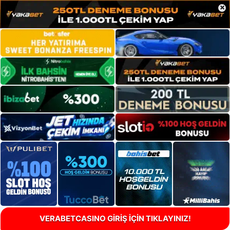
×
VERABETCASINO GİRİŞ İÇİN TIKLAYINIZ!