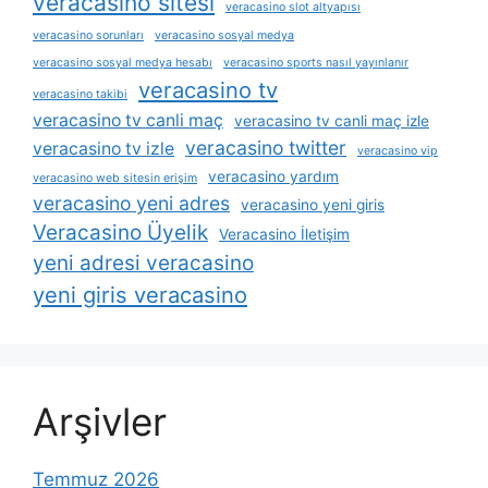
veracasino sitesi
veracasino slot altyapısı
veracasino sorunları
veracasino sosyal medya
veracasino sosyal medya hesabı
veracasino sports nasıl yayınlanır
veracasino tv
veracasino takibi
veracasino tv canli maç
veracasino tv canli maç izle
veracasino twitter
veracasino tv izle
veracasino vip
veracasino yardım
veracasino web sitesin erişim
veracasino yeni adres
veracasino yeni giris
Veracasino Üyelik
Veracasino İletişim
yeni adresi veracasino
yeni giris veracasino
Arşivler
Temmuz 2026