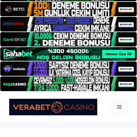
İçeriğe
atla
Menü