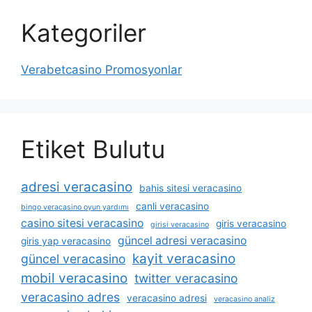
Kategoriler
Verabetcasino Promosyonlar
Etiket Bulutu
adresi veracasino
bahis sitesi veracasino
canli veracasino
bingo veracasino oyun yardımı
casino sitesi veracasino
giris veracasino
girisi veracasino
güncel adresi veracasino
giris yap veracasino
kayit veracasino
güncel veracasino
mobil veracasino
twitter veracasino
veracasino adres
veracasino adresi
veracasino analiz