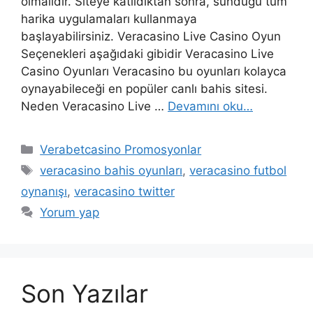
olmalıdır. Siteye katıldıktan sonra, sunduğu tüm
harika uygulamaları kullanmaya
başlayabilirsiniz. Veracasino Live Casino Oyun
Seçenekleri aşağıdaki gibidir Veracasino Live
Casino Oyunları Veracasino bu oyunları kolayca
oynayabileceği en popüler canlı bahis sitesi.
Neden Veracasino Live …
Devamını oku…
Kategoriler
Verabetcasino Promosyonlar
Etiketler
veracasino bahis oyunları
,
veracasino futbol
oynanışı
,
veracasino twitter
Yorum yap
Son Yazılar