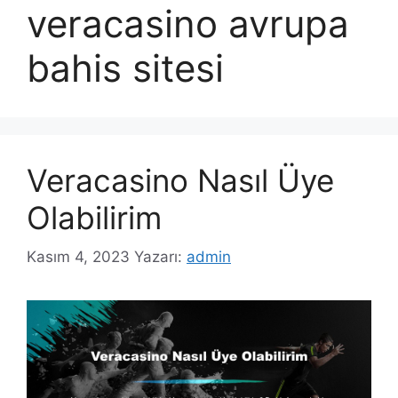
veracasino avrupa
bahis sitesi
Veracasino Nasıl Üye
Olabilirim
Kasım 4, 2023
Yazarı:
admin