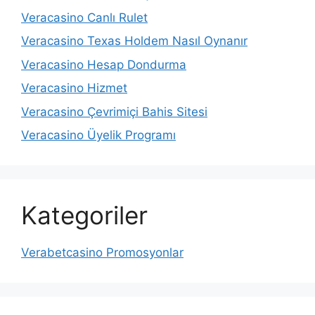
Veracasino Canlı Rulet
Veracasino Texas Holdem Nasıl Oynanır
Veracasino Hesap Dondurma
Veracasino Hizmet
Veracasino Çevrimiçi Bahis Sitesi
Veracasino Üyelik Programı
Kategoriler
Verabetcasino Promosyonlar