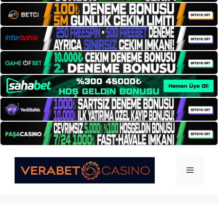
İçeriğe
atla
Menü