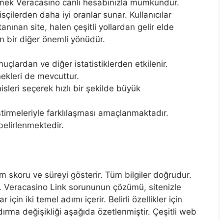
kmek Veracasino canlı hesabınızla mümkündür.
sçilerden daha iyi oranlar sunar. Kullanıcılar
tanınan site, halen çeşitli yollardan gelir elde
in bir diğer önemli yönüdür.
çlardan ve diğer istatistiklerden etkilenir.
ekleri de mevcuttur.
leri seçerek hızlı bir şekilde büyük
leştirmeleriyle farklılaşması amaçlanmaktadır.
belirlenmektedir.
m skoru ve süreyi gösterir. Tüm bilgiler doğrudur.
r. Veracasino Link sorununun çözümü, sitenizle
 için iki temel adımı içerir. Belirli özellikler için
dırma değişikliği aşağıda özetlenmiştir. Çeşitli web