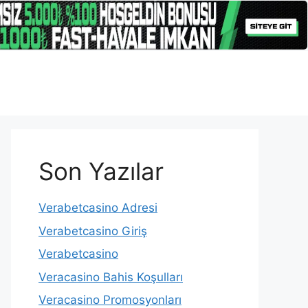
Son Yazılar
Verabetcasino Adresi
Verabetcasino Giriş
Verabetcasino
Veracasino Bahis Koşulları
Veracasino Promosyonları