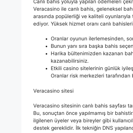
Canlı bahis yoluyla yapılan ödemeleri çe
Veracasino ile canlı bahis, geleneksel bahi
arasında popülerliği ve kaliteli oyunlarıyla 
ediyor. Yüksek hizmet oranı canlı bahisler
Oranlar oyunun ilerlemesinden, sonu
Bunun yanı sıra başka bahis seçen
Harika bültenimizden kazanan bahis
kazanabilirsiniz.
Etkili casino sitelerinin günlük iyi
Oranlar risk merkezleri tarafından 
Veracasino sitesi
Veracasino sitesinin canlı bahis sayfası ta
Bu, sonuçtan önce yapılmamış bir bahisti
ilgilenen üyeler veya bireyler gibi kullanıcılar
destek gereklidir. İlk tekniğin DNS yapılan