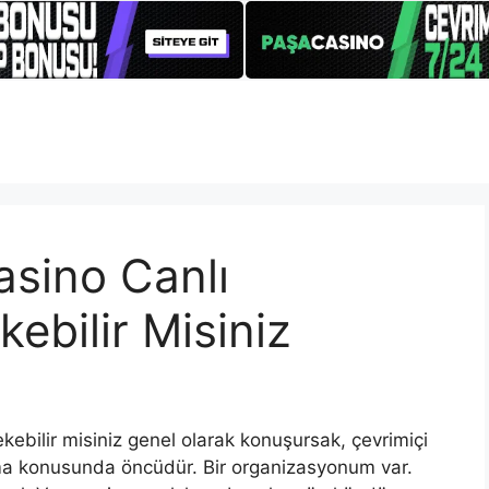
sino Canlı
ebilir Misiniz
ebilir misiniz genel olarak konuşursak, çevrimiçi
unma konusunda öncüdür. Bir organizasyonum var.