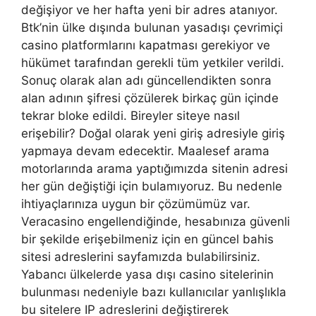
değişiyor ve her hafta yeni bir adres atanıyor.
Btk’nin ülke dışında bulunan yasadışı çevrimiçi
casino platformlarını kapatması gerekiyor ve
hükümet tarafından gerekli tüm yetkiler verildi.
Sonuç olarak alan adı güncellendikten sonra
alan adının şifresi çözülerek birkaç gün içinde
tekrar bloke edildi. Bireyler siteye nasıl
erişebilir? Doğal olarak yeni giriş adresiyle giriş
yapmaya devam edecektir. Maalesef arama
motorlarında arama yaptığımızda sitenin adresi
her gün değiştiği için bulamıyoruz. Bu nedenle
ihtiyaçlarınıza uygun bir çözümümüz var.
Veracasino engellendiğinde, hesabınıza güvenli
bir şekilde erişebilmeniz için en güncel bahis
sitesi adreslerini sayfamızda bulabilirsiniz.
Yabancı ülkelerde yasa dışı casino sitelerinin
bulunması nedeniyle bazı kullanıcılar yanlışlıkla
bu sitelere IP adreslerini değiştirerek