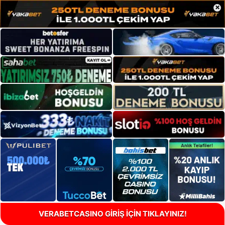
×
VERABETCASINO GİRİŞ İÇİN TIKLAYINIZ!