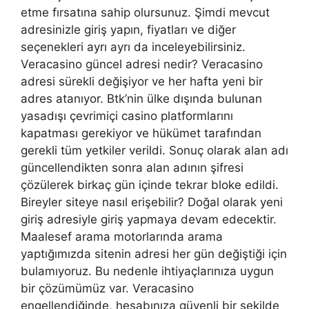
etme fırsatına sahip olursunuz. Şimdi mevcut
adresinizle giriş yapın, fiyatları ve diğer
seçenekleri ayrı ayrı da inceleyebilirsiniz.
Veracasino güncel adresi nedir? Veracasino
adresi sürekli değişiyor ve her hafta yeni bir
adres atanıyor. Btk’nin ülke dışında bulunan
yasadışı çevrimiçi casino platformlarını
kapatması gerekiyor ve hükümet tarafından
gerekli tüm yetkiler verildi. Sonuç olarak alan adı
güncellendikten sonra alan adının şifresi
çözülerek birkaç gün içinde tekrar bloke edildi.
Bireyler siteye nasıl erişebilir? Doğal olarak yeni
giriş adresiyle giriş yapmaya devam edecektir.
Maalesef arama motorlarında arama
yaptığımızda sitenin adresi her gün değiştiği için
bulamıyoruz. Bu nedenle ihtiyaçlarınıza uygun
bir çözümümüz var. Veracasino
engellendiğinde, hesabınıza güvenli bir şekilde