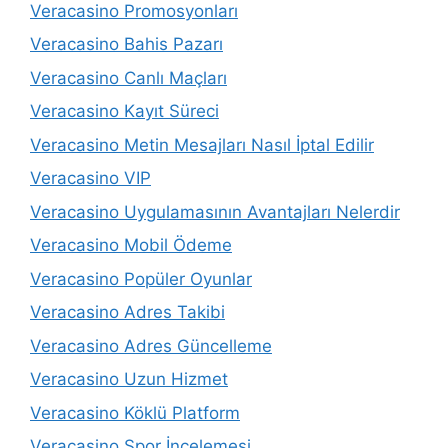
Veracasino Promosyonları
Veracasino Bahis Pazarı
Veracasino Canlı Maçları
Veracasino Kayıt Süreci
Veracasino Metin Mesajları Nasıl İptal Edilir
Veracasino VIP
Veracasino Uygulamasının Avantajları Nelerdir
Veracasino Mobil Ödeme
Veracasino Popüler Oyunlar
Veracasino Adres Takibi
Veracasino Adres Güncelleme
Veracasino Uzun Hizmet
Veracasino Köklü Platform
Veracasino Spor İncelemesi