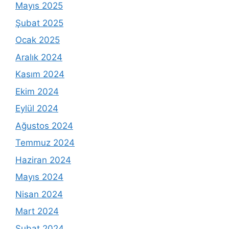
Mayıs 2025
Şubat 2025
Ocak 2025
Aralık 2024
Kasım 2024
Ekim 2024
Eylül 2024
Ağustos 2024
Temmuz 2024
Haziran 2024
Mayıs 2024
Nisan 2024
Mart 2024
Şubat 2024