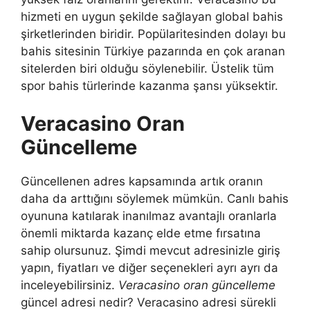
hizmeti en uygun şekilde sağlayan global bahis
şirketlerinden biridir. Popülaritesinden dolayı bu
bahis sitesinin Türkiye pazarında en çok aranan
sitelerden biri olduğu söylenebilir. Üstelik tüm
spor bahis türlerinde kazanma şansı yüksektir.
Veracasino Oran
Güncelleme
Güncellenen adres kapsamında artık oranın
daha da arttığını söylemek mümkün. Canlı bahis
oyununa katılarak inanılmaz avantajlı oranlarla
önemli miktarda kazanç elde etme fırsatına
sahip olursunuz. Şimdi mevcut adresinizle giriş
yapın, fiyatları ve diğer seçenekleri ayrı ayrı da
inceleyebilirsiniz.
Veracasino oran güncelleme
güncel adresi nedir? Veracasino adresi sürekli