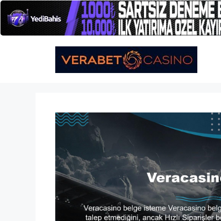
İçeriğe
atla