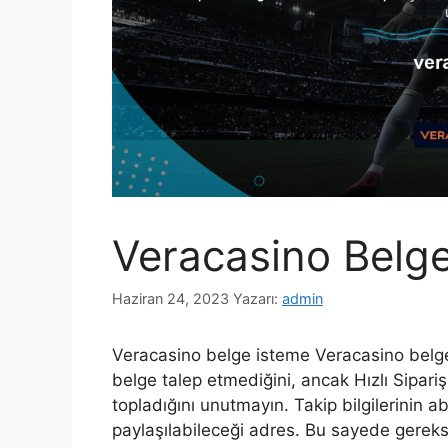
Veracasino Belg
Haziran 24, 2023
Yazarı:
admin
Veracasino belge isteme Veracasino belge 
belge talep etmediğini, ancak Hızlı Sipari
topladığını unutmayın. Takip bilgilerinin ab
paylaşılabileceği adres. Bu sayede gereksi