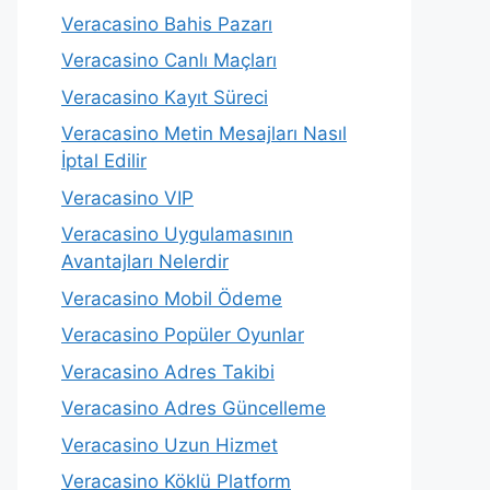
Veracasino Bahis Pazarı
Veracasino Canlı Maçları
Veracasino Kayıt Süreci
Veracasino Metin Mesajları Nasıl
İptal Edilir
Veracasino VIP
Veracasino Uygulamasının
Avantajları Nelerdir
Veracasino Mobil Ödeme
Veracasino Popüler Oyunlar
Veracasino Adres Takibi
Veracasino Adres Güncelleme
Veracasino Uzun Hizmet
Veracasino Köklü Platform