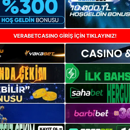
VERABETCASINO GİRİŞ İÇİN TIKLAYINIZ!