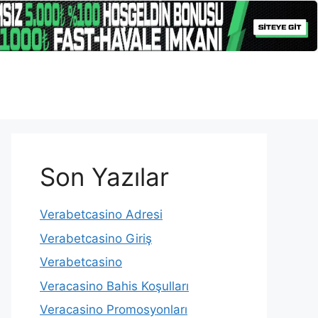
Son Yazılar
Verabetcasino Adresi
Verabetcasino Giriş
Verabetcasino
Veracasino Bahis Koşulları
Veracasino Promosyonları