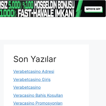
Son Yazılar
Verabetcasino Adresi
Verabetcasino Giriş
Verabetcasino
Veracasino Bahis Koşulları
Veracasino Promosyonları