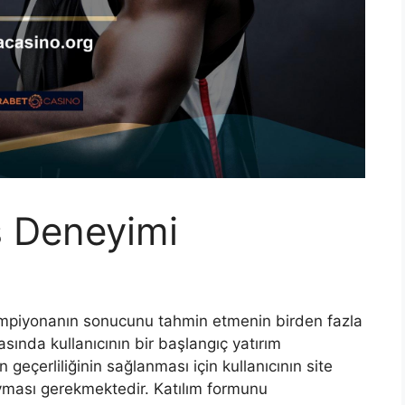
s Deneyimi
ampiyonanın sonucunu tahmin etmenin birden fazla
nda kullanıcının bir başlangıç ​​yatırım
 geçerliliğinin sağlanması için kullanıcının site
 uyması gerekmektedir. Katılım formunu