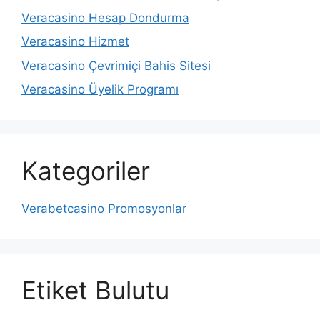
Veracasino Hesap Dondurma
Veracasino Hizmet
Veracasino Çevrimiçi Bahis Sitesi
Veracasino Üyelik Programı
Kategoriler
Verabetcasino Promosyonlar
Etiket Bulutu