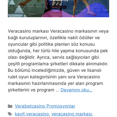
Veracasino markası Veracasino markasının veya
bağlı kuruluşlarının, özellikle nakit ödüller ve
oyuncular gibi politika planları söz konusu
olduğunda, her türlü hile yapma konusunda pek
olası değildir. Ayrıca, servis sağlayıcıları gibi
çeşitli programlama şirketleri dikkate alınmalıdır.
Bu bölümü incelediğimizde, güven ve lisanslı
rulet oyun kategorisinin yanı sıra Veracasino
markasının hazırlanmasında yer alan program
şirketlerini ve program …
Devamını oku…
Kategoriler
Verabetcasino Promosyonlar
Etiketler
kayit veracasino
,
veracasino markası
,