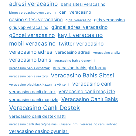
adresi veracasino
bahis sitesi veracasino
canli veracasino
bingo veracasino oyun yardımı
casino sitesi veracasino
giris veracasino
girisi veracasino
güncel adresi veracasino
giris yap veracasino
kayit veracasino
güncel veracasino
mobil veracasino
twitter veracasino
veracasino adres
veracasino adresi
veracasino analiz
veracasino bahis
veracasino bahis deneyimi
veracasino bahis platformu
veracasino bahis oynamak
Veracasino Bahis Sitesi
veracasino bahis sektörü
veracasino canli
veracasino blackjack kazanma yöntemi
veracasino canli maç izle
veracasino canli destek
Veracasino Canlı Bahis
veracasino canli maç izle
Veracasino Canlı Destek
veracasino canlı destek hattı
veracasino canlı desteğine nasıl ulaşabilirim
veracasino canlı sohbet
veracasino casino oyunları