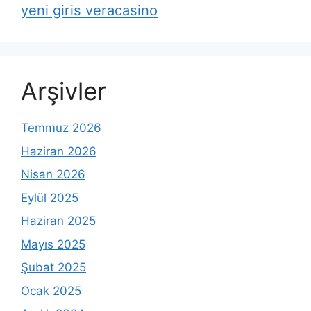
yeni giris veracasino
Arşivler
Temmuz 2026
Haziran 2026
Nisan 2026
Eylül 2025
Haziran 2025
Mayıs 2025
Şubat 2025
Ocak 2025