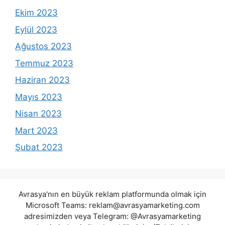
Ekim 2023
Eylül 2023
Ağustos 2023
Temmuz 2023
Haziran 2023
Mayıs 2023
Nisan 2023
Mart 2023
Şubat 2023
Avrasya'nın en büyük reklam platformunda olmak için
Microsoft Teams:
reklam@avrasyamarketing.com
adresimizden veya Telegram: @Avrasyamarketing