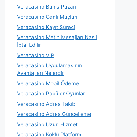
Veracasino Bahis Pazarı
Veracasino Canlı Maçları
Veracasino Kayıt Süreci
Veracasino Metin Mesajları Nasıl
İptal Edilir
Veracasino VIP
Veracasino Uygulamasının
Avantajları Nelerdir
Veracasino Mobil Ödeme
Veracasino Popüler Oyunlar
Veracasino Adres Takibi
Veracasino Adres Güncelleme
Veracasino Uzun Hizmet
Veracasino Köklü Platform