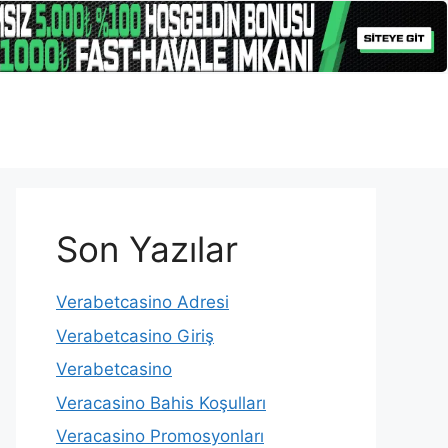
Son Yazılar
Verabetcasino Adresi
Verabetcasino Giriş
Verabetcasino
Veracasino Bahis Koşulları
Veracasino Promosyonları