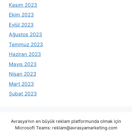
Kasım 2023
Ekim 2023
Eylül 2023
Ağustos 2023
Temmuz 2023
Haziran 2023
Mayıs 2023
Nisan 2023
Mart 2023
Şubat 2023
Avrasya'nın en büyük reklam platformunda olmak için
Microsoft Teams:
reklam@avrasyamarketing.com