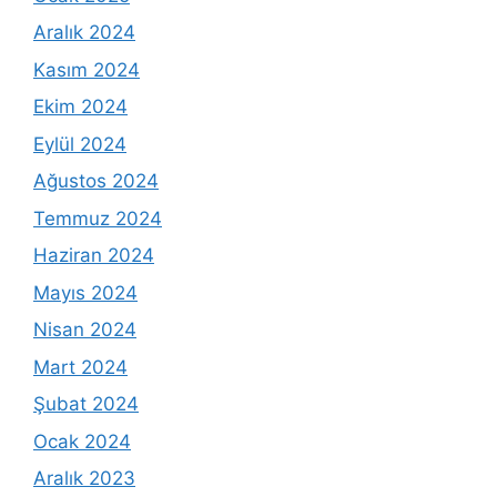
Aralık 2024
Kasım 2024
Ekim 2024
Eylül 2024
Ağustos 2024
Temmuz 2024
Haziran 2024
Mayıs 2024
Nisan 2024
Mart 2024
Şubat 2024
Ocak 2024
Aralık 2023