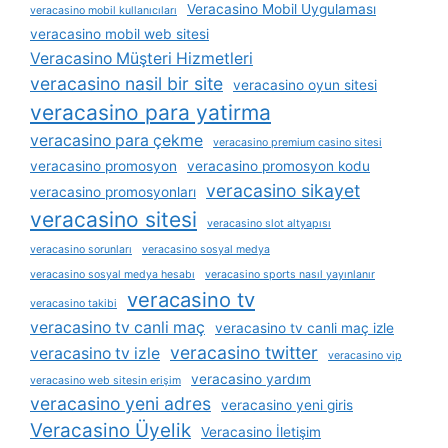
Veracasino Mobil Uygulaması
veracasino mobil kullanıcıları
veracasino mobil web sitesi
Veracasino Müşteri Hizmetleri
veracasino nasil bir site
veracasino oyun sitesi
veracasino para yatirma
veracasino para çekme
veracasino premium casino sitesi
veracasino promosyon
veracasino promosyon kodu
veracasino sikayet
veracasino promosyonları
veracasino sitesi
veracasino slot altyapısı
veracasino sorunları
veracasino sosyal medya
veracasino sosyal medya hesabı
veracasino sports nasıl yayınlanır
veracasino tv
veracasino takibi
veracasino tv canli maç
veracasino tv canli maç izle
veracasino twitter
veracasino tv izle
veracasino vip
veracasino yardım
veracasino web sitesin erişim
veracasino yeni adres
veracasino yeni giris
Veracasino Üyelik
Veracasino İletişim