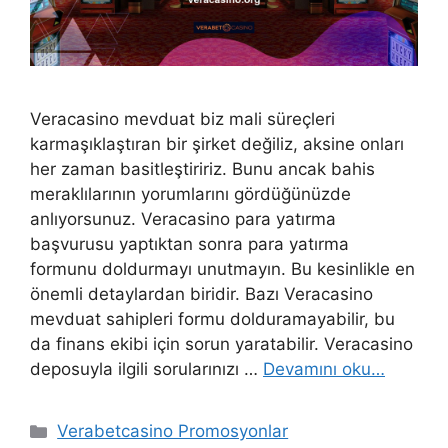
Veracasino mevduat biz mali süreçleri
karmaşıklaştıran bir şirket değiliz, aksine onları
her zaman basitleştiririz. Bunu ancak bahis
meraklılarının yorumlarını gördüğünüzde
anlıyorsunuz. Veracasino para yatırma
başvurusu yaptıktan sonra para yatırma
formunu doldurmayı unutmayın. Bu kesinlikle en
önemli detaylardan biridir. Bazı Veracasino
mevduat sahipleri formu dolduramayabilir, bu
da finans ekibi için sorun yaratabilir. Veracasino
deposuyla ilgili sorularınızı …
Devamını oku…
Kategoriler
Verabetcasino Promosyonlar