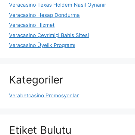
Veracasino Texas Holdem Nasıl Oynanır
Veracasino Hesap Dondurma
Veracasino Hizmet
Veracasino Çevrimiçi Bahis Sitesi
Veracasino Üyelik Programı
Kategoriler
Verabetcasino Promosyonlar
Etiket Bulutu