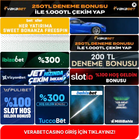
×
VERABETCASINO GİRİŞ İÇİN TIKLAYINIZ!