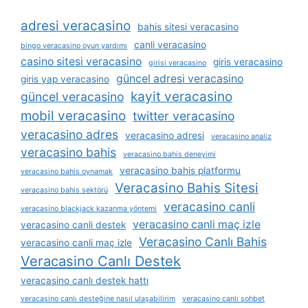
adresi veracasino
bahis sitesi veracasino
canli veracasino
bingo veracasino oyun yardımı
casino sitesi veracasino
giris veracasino
girisi veracasino
güncel adresi veracasino
giris yap veracasino
kayit veracasino
güncel veracasino
mobil veracasino
twitter veracasino
veracasino adres
veracasino adresi
veracasino analiz
veracasino bahis
veracasino bahis deneyimi
veracasino bahis platformu
veracasino bahis oynamak
Veracasino Bahis Sitesi
veracasino bahis sektörü
veracasino canli
veracasino blackjack kazanma yöntemi
veracasino canli maç izle
veracasino canli destek
Veracasino Canlı Bahis
veracasino canli maç izle
Veracasino Canlı Destek
veracasino canlı destek hattı
veracasino canlı desteğine nasıl ulaşabilirim
veracasino canlı sohbet