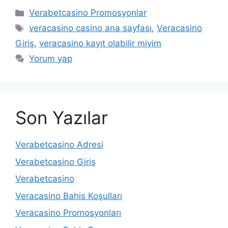
Kategoriler
Verabetcasino Promosyonlar
Etiketler
veracasino casino ana sayfası
,
Veracasino
Giriş
,
veracasino kayıt olabilir miyim
Yorum yap
Son Yazılar
Verabetcasino Adresi
Verabetcasino Giriş
Verabetcasino
Veracasino Bahis Koşulları
Veracasino Promosyonları