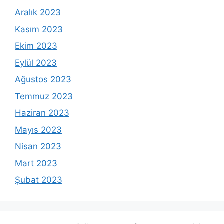
Aralık 2023
Kasım 2023
Ekim 2023
Eylül 2023
Ağustos 2023
Temmuz 2023
Haziran 2023
Mayıs 2023
Nisan 2023
Mart 2023
Şubat 2023