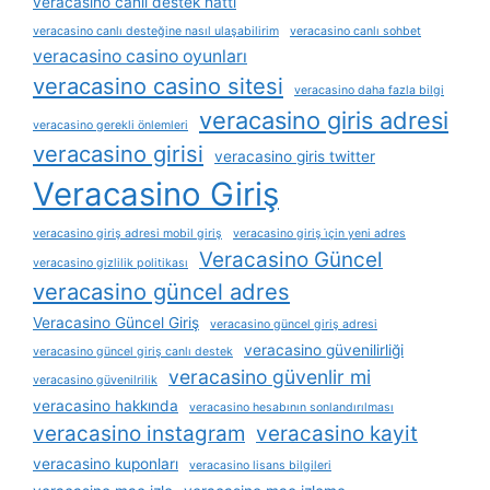
veracasino canlı destek hattı
veracasino canlı desteğine nasıl ulaşabilirim
veracasino canlı sohbet
veracasino casino oyunları
veracasino casino sitesi
veracasino daha fazla bilgi
veracasino giris adresi
veracasino gerekli önlemleri
veracasino girisi
veracasino giris twitter
Veracasino Giriş
veracasino giriş adresi mobil giriş
veracasino giriş i̇çin yeni adres
Veracasino Güncel
veracasino gizlilik politikası
veracasino güncel adres
Veracasino Güncel Giriş
veracasino güncel giriş adresi
veracasino güvenilirliği
veracasino güncel giriş canlı destek
veracasino güvenlir mi
veracasino güvenilrilik
veracasino hakkında
veracasino hesabının sonlandırılması
veracasino instagram
veracasino kayit
veracasino kuponları
veracasino lisans bilgileri