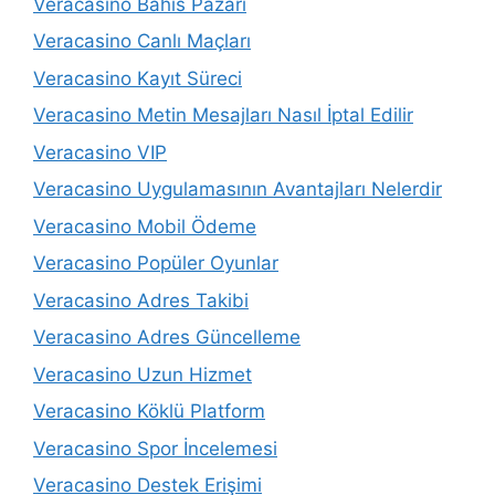
Veracasino Bahis Pazarı
Veracasino Canlı Maçları
Veracasino Kayıt Süreci
Veracasino Metin Mesajları Nasıl İptal Edilir
Veracasino VIP
Veracasino Uygulamasının Avantajları Nelerdir
Veracasino Mobil Ödeme
Veracasino Popüler Oyunlar
Veracasino Adres Takibi
Veracasino Adres Güncelleme
Veracasino Uzun Hizmet
Veracasino Köklü Platform
Veracasino Spor İncelemesi
Veracasino Destek Erişimi