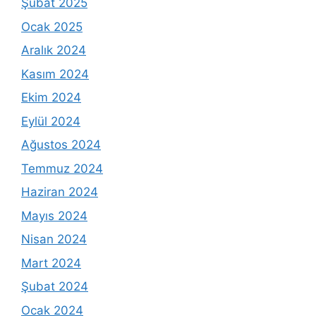
Şubat 2025
Ocak 2025
Aralık 2024
Kasım 2024
Ekim 2024
Eylül 2024
Ağustos 2024
Temmuz 2024
Haziran 2024
Mayıs 2024
Nisan 2024
Mart 2024
Şubat 2024
Ocak 2024