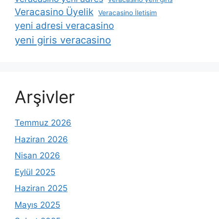
Veracasino Üyelik
Veracasino İletişim
yeni adresi veracasino
yeni giris veracasino
Arşivler
Temmuz 2026
Haziran 2026
Nisan 2026
Eylül 2025
Haziran 2025
Mayıs 2025