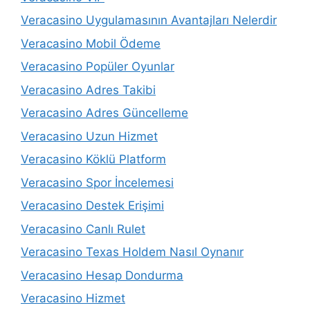
Veracasino Uygulamasının Avantajları Nelerdir
Veracasino Mobil Ödeme
Veracasino Popüler Oyunlar
Veracasino Adres Takibi
Veracasino Adres Güncelleme
Veracasino Uzun Hizmet
Veracasino Köklü Platform
Veracasino Spor İncelemesi
Veracasino Destek Erişimi
Veracasino Canlı Rulet
Veracasino Texas Holdem Nasıl Oynanır
Veracasino Hesap Dondurma
Veracasino Hizmet