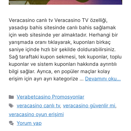
Veracasino canlı tv Veracasino TV özelliği,
yasadışı bahis sitesinde canlı bahis sağlamak
için web sitesinde yer almaktadır. Herhangi bir
yarışmada oranı tıklayarak, kuponları birkaç
saniye içinde hızlı bir şekilde doldurabilirsiniz.
Sağ taraftaki kupon sekmesi, tek kuponlar, toplu
kuponlar ve sistem kuponları hakkında ayrıntılı
bilgi sağlar. Ayrıca, en popüler maçlar kolay
erişim için ayrı ayrı kategorize …
Devamını oku…
Kategoriler
Verabetcasino Promosyonlar
Etiketler
veracasino canlı tv
,
veracasino güvenlir mi
,
veracasino oyun erişimi
Yorum yap