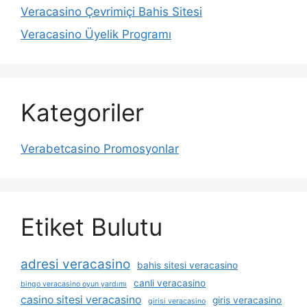
Veracasino Çevrimiçi Bahis Sitesi
Veracasino Üyelik Programı
Kategoriler
Verabetcasino Promosyonlar
Etiket Bulutu
adresi veracasino
bahis sitesi veracasino
canli veracasino
bingo veracasino oyun yardımı
casino sitesi veracasino
giris veracasino
girisi veracasino