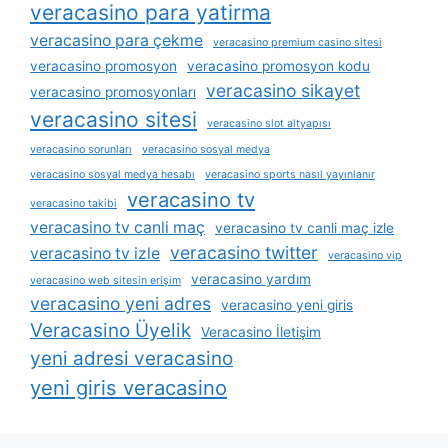
veracasino para yatirma
veracasino para çekme
veracasino premium casino sitesi
veracasino promosyon
veracasino promosyon kodu
veracasino sikayet
veracasino promosyonları
veracasino sitesi
veracasino slot altyapısı
veracasino sorunları
veracasino sosyal medya
veracasino sosyal medya hesabı
veracasino sports nasıl yayınlanır
veracasino tv
veracasino takibi
veracasino tv canli maç
veracasino tv canli maç izle
veracasino twitter
veracasino tv izle
veracasino vip
veracasino yardım
veracasino web sitesin erişim
veracasino yeni adres
veracasino yeni giris
Veracasino Üyelik
Veracasino İletişim
yeni adresi veracasino
yeni giris veracasino