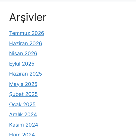
Arşivler
Temmuz 2026
Haziran 2026
Nisan 2026
Eylül 2025
Haziran 2025
Mayıs 2025
Şubat 2025
Ocak 2025
Aralık 2024
Kasım 2024
Ekim 2024