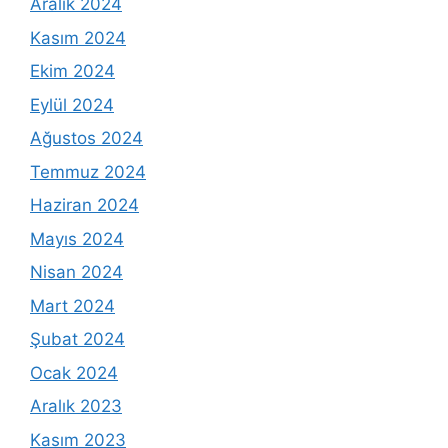
Aralık 2024
Kasım 2024
Ekim 2024
Eylül 2024
Ağustos 2024
Temmuz 2024
Haziran 2024
Mayıs 2024
Nisan 2024
Mart 2024
Şubat 2024
Ocak 2024
Aralık 2023
Kasım 2023