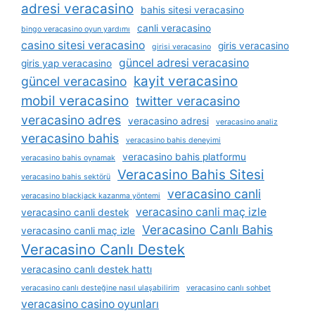
adresi veracasino
bahis sitesi veracasino
canli veracasino
bingo veracasino oyun yardımı
casino sitesi veracasino
giris veracasino
girisi veracasino
güncel adresi veracasino
giris yap veracasino
kayit veracasino
güncel veracasino
mobil veracasino
twitter veracasino
veracasino adres
veracasino adresi
veracasino analiz
veracasino bahis
veracasino bahis deneyimi
veracasino bahis platformu
veracasino bahis oynamak
Veracasino Bahis Sitesi
veracasino bahis sektörü
veracasino canli
veracasino blackjack kazanma yöntemi
veracasino canli maç izle
veracasino canli destek
Veracasino Canlı Bahis
veracasino canli maç izle
Veracasino Canlı Destek
veracasino canlı destek hattı
veracasino canlı desteğine nasıl ulaşabilirim
veracasino canlı sohbet
veracasino casino oyunları