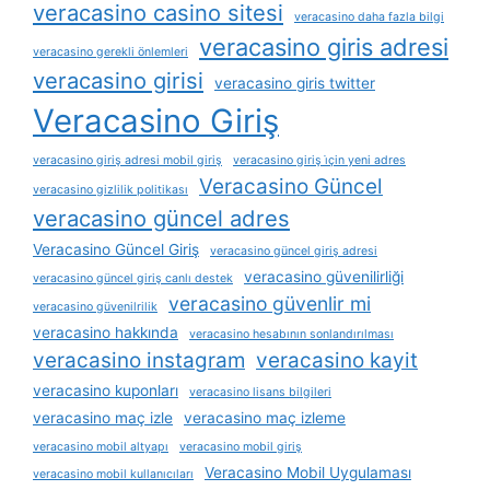
veracasino casino sitesi
veracasino daha fazla bilgi
veracasino giris adresi
veracasino gerekli önlemleri
veracasino girisi
veracasino giris twitter
Veracasino Giriş
veracasino giriş adresi mobil giriş
veracasino giriş i̇çin yeni adres
Veracasino Güncel
veracasino gizlilik politikası
veracasino güncel adres
Veracasino Güncel Giriş
veracasino güncel giriş adresi
veracasino güvenilirliği
veracasino güncel giriş canlı destek
veracasino güvenlir mi
veracasino güvenilrilik
veracasino hakkında
veracasino hesabının sonlandırılması
veracasino instagram
veracasino kayit
veracasino kuponları
veracasino lisans bilgileri
veracasino maç izle
veracasino maç izleme
veracasino mobil altyapı
veracasino mobil giriş
Veracasino Mobil Uygulaması
veracasino mobil kullanıcıları