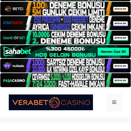
İçeriğe
atla
Menü