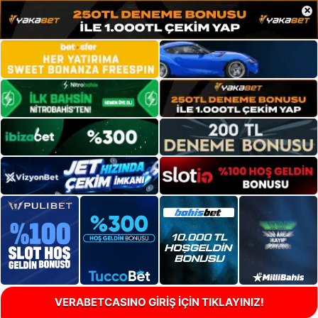
×
VERABETCASINO GİRİŞ İÇİN TIKLAYINIZ!