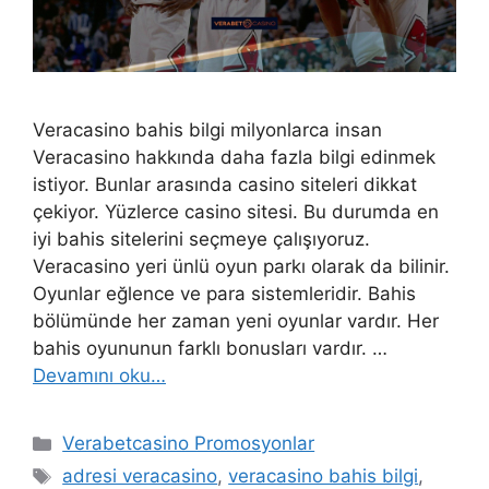
Veracasino bahis bilgi milyonlarca insan
Veracasino hakkında daha fazla bilgi edinmek
istiyor. Bunlar arasında casino siteleri dikkat
çekiyor. Yüzlerce casino sitesi. Bu durumda en
iyi bahis sitelerini seçmeye çalışıyoruz.
Veracasino yeri ünlü oyun parkı olarak da bilinir.
Oyunlar eğlence ve para sistemleridir. Bahis
bölümünde her zaman yeni oyunlar vardır. Her
bahis oyununun farklı bonusları vardır. …
Devamını oku…
Kategoriler
Verabetcasino Promosyonlar
Etiketler
adresi veracasino
,
veracasino bahis bilgi
,