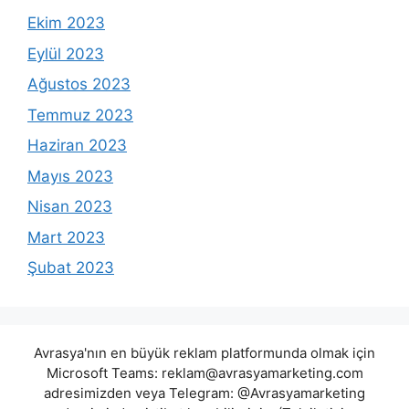
Ekim 2023
Eylül 2023
Ağustos 2023
Temmuz 2023
Haziran 2023
Mayıs 2023
Nisan 2023
Mart 2023
Şubat 2023
Avrasya'nın en büyük reklam platformunda olmak için
Microsoft Teams:
reklam@avrasyamarketing.com
adresimizden veya Telegram: @Avrasyamarketing